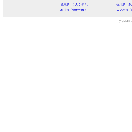
・群馬県「ぐんラボ！」
・香川県「さ
・石川県「金沢ラボ！」
・鹿児島県「
(C) HitBit