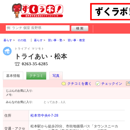
暮らす
その他
暮らす
習い事・塾
習い事・教室
トライアイ マツモト
トライあい・松本
0263-35-6285
基本情報
クチコミ
写真
クチコミを書く
チェックイン
じぶんのお気に入り:
メモ:
みんなのお気に入り:
とっておき…
1人
住所
松本市中央4-7-28
松本駅から徒歩20分、市街地循環バス「タウンスニーカ
交通・アクセ