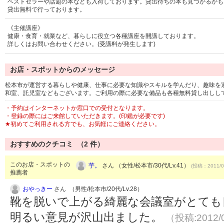
ベストセラーや話題の本なども入荷しております。貸出待ちの本も見つかるかも
貸出無料で行っております。
《主催講座》
健康・食育・就業など、暮らしに役立つ各種講座を開講しております。
詳しくはお問い合わせください。(受講料が発生します)
お店・スポットからのメッセージ
松本市が運営する暮らしや健康、仕事に必要な知識やスキルを学んだり、趣味を
和室、託児室などもございます。ご利用の際に必要な備品も各種無料貸し出しし
・予約はインターネットか窓口での受付となります。
・登録の際にはご来館していただきます。(印鑑が必要です)
★初めてご利用される方でも、お気軽にご連絡ください。
おすすめのクチコミ （
2
件）
このお店・スポットの
芋。
さん （女性/松本市/30代/Lv.41）
(投稿：2011/0
推薦者
おやっきー
さん （男性/松本市/20代/Lv.28）
靴を脱いで上がる綺麗な会議室がとても
明るい意見が沢山出ました。
（投稿:2012/