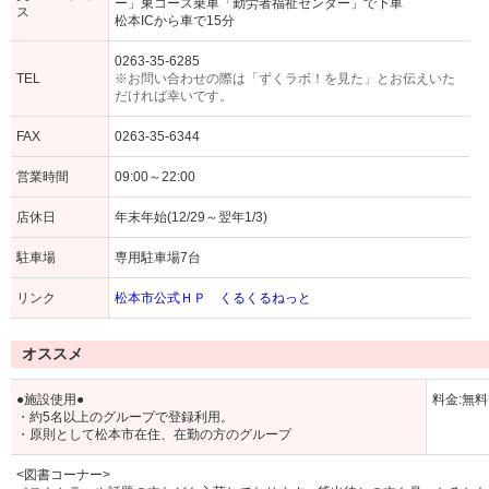
ー」東コース乗車「勤労者福祉センター」で下車
ス
松本ICから車で15分
0263-35-6285
TEL
※お問い合わせの際は「ずくラボ！を見た」とお伝えいた
だければ幸いです。
FAX
0263-35-6344
営業時間
09:00～22:00
店休日
年末年始(12/29～翌年1/3)
駐車場
専用駐車場7台
リンク
松本市公式ＨＰ くるくるねっと
オススメ
●施設使用●
料金:無料
・約5名以上のグループで登録利用。
・原則として松本市在住、在勤の方のグループ
<図書コーナー>