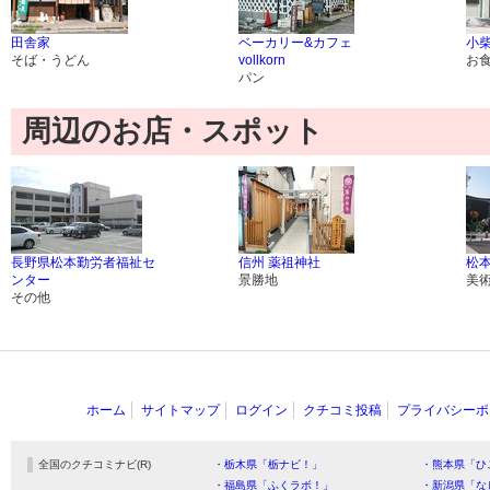
田舎家
ベーカリー&カフェ
小
そば・うどん
vollkorn
お
パン
周辺のお店・スポット
長野県松本勤労者福祉セ
信州 薬祖神社
松
ンター
景勝地
美
その他
ホーム
サイトマップ
ログイン
クチコミ投稿
プライバシーポ
全国のクチコミナビ(R)
・栃木県「栃ナビ！」
・熊本県「ひ
・福島県「ふくラボ！」
・新潟県「な