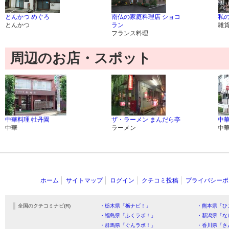
とんかつ めぐろ
南仏の家庭料理店 ショコ
私の
とんかつ
ラン
雑
フランス料理
周辺のお店・スポット
中華料理 牡丹園
ザ・ラーメン まんだら亭
中
中華
ラーメン
中
ホーム
サイトマップ
ログイン
クチコミ投稿
プライバシーポ
全国のクチコミナビ(R)
・栃木県「栃ナビ！」
・熊本県「ひ
・福島県「ふくラボ！」
・新潟県「な
・群馬県「ぐんラボ！」
・香川県「さ