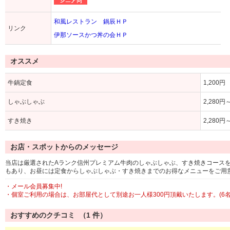
和風レストラン 鍋辰ＨＰ
リンク
伊那ソースかつ丼の会ＨＰ
オススメ
牛鍋定食
1,200円
しゃぶしゃぶ
2,280円
すき焼き
2,280円
お店・スポットからのメッセージ
当店は厳選されたAランク信州プレミアム牛肉のしゃぶしゃぶ、すき焼きコース
もあり、お昼には定食からしゃぶしゃぶ・すき焼きまでのお得なメニューをご用
・メール会員募集中!
・個室ご利用の場合は、お部屋代として別途お一人様300円頂戴いたします。(6名様
おすすめのクチコミ （
1
件）