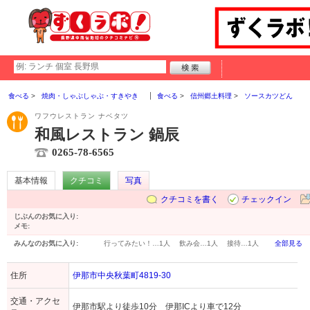
食べる
焼肉・しゃぶしゃぶ・すきやき
食べる
信州郷土料理
ソースカツどん
ワフウレストラン ナベタツ
和風レストラン 鍋辰
0265-78-6565
基本情報
クチコミ
写真
クチコミを書く
チェックイン
じぶんのお気に入り:
メモ:
みんなのお気に入り:
行ってみたい！…
1人
飲み会…
1人
接待…
1人
全部見る
住所
伊那市中央秋葉町4819-30
交通・アクセ
伊那市駅より徒歩10分 伊那ICより車で12分