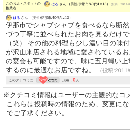
このお店・スポットの
はる
さん （男性/伊那市/40代/Lv.13）
(投稿：2011/0
推薦者
はる
さん （男性/伊那市/40代/Lv.13）
伊那市でシャブシャブを食べるなら断然
づつ丁寧に並べられたお肉を見るだけで
（笑） その他の料理も少し濃い目の味
が沢山来店される地域に愛されているお
の宴会も可能ですので、味に五月蝿い上
するのに最適なお店ですね。
（投稿:2011/
0
このクチコミに
現在：
人
※クチコミ情報はユーザーの主観的なコ
これらは投稿時の情報のため、変更に
でご了承ください。