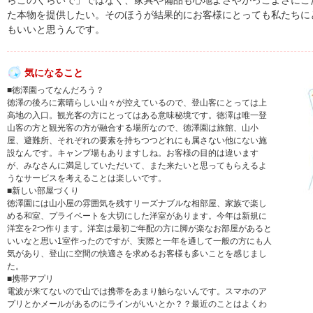
らこのくらいで」ではなく、家具や備品も心地よさやかっこよさにこ
た本物を提供したい。そのほうが結果的にお客様にとっても私たちに
もいいと思うんです。
気になること
■徳澤園ってなんだろう？
徳澤の後ろに素晴らしい山々が控えているので、登山客にとっては上
高地の入口。観光客の方にとってはある意味秘境です。徳澤は唯一登
山客の方と観光客の方が融合する場所なので、徳澤園は旅館、山小
屋、避難所、それぞれの要素を持ちつつどれにも属さない他にない施
設なんです。キャンプ場もありますしね。お客様の目的は違います
が、みなさんに満足していただいて、また来たいと思ってもらえるよ
うなサービスを考えることは楽しいです。
■新しい部屋づくり
徳澤園には山小屋の雰囲気を残すリーズナブルな相部屋、家族で楽し
める和室、プライベートを大切にした洋室があります。今年は新規に
洋室を2つ作ります。洋室は最初ご年配の方に脚が楽なお部屋があると
いいなと思い1室作ったのですが、実際と一年を通して一般の方にも人
気があり、登山に空間の快適さを求めるお客様も多いことを感じまし
た。
■携帯アプリ
電波が来てないので山では携帯をあまり触らないんです。スマホのア
プリとかメールがあるのにラインがいいとか？？最近のことはよくわ