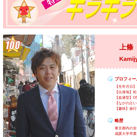
上條
Kamij
プロフィー
【生年月日】1
【出身地】松
【血液型】O
【ながの占い
【趣味】旅行
略歴
東京都内の全
成蹊大学卒業