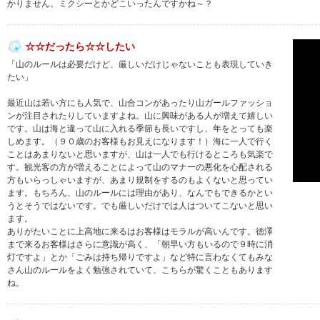
かりません。ミクシーとかどこいったんですかね～？
☆☆だったら☆☆したい
「山のルールは必要だけど、厳しいだけじゃないことも表現していき
たい」
最近山は若い方にも人気で、山合コンがあったり山ガールファッショ
ンが注目されたりしていますよね。山に興味がある人が増えて嬉しい
です。山は海と違って山に入れる季節も長いですし、年をとっても楽
しめます。（９０歳のお客様もお見えになります！）海に一人で行く
ことはあまりないと思いますが、山は一人でも行けるところも気楽で
す。観光客の方が増えることによって山のマナーの悪化を心配される
方もいらっしゃいますが、あまり規制をするのもよくないと思ってい
ます。もちろん、山のルールには理由があり、なんでもできるかとい
うとそうではないです。でも厳しいだけでは人はついてこないと思い
ます。
ありがたいことに上高地に来るはお客様はモラルが高いんです。徳澤
まで来るお客様はさらに意識が高く、「朝早い方もいるので９時に消
灯ですよ」とか「ごみは持ち帰りですよ」など特に言わなくてもみな
さん山のルールをよく勉強されていて、こちらが驚くこともあります
ね。