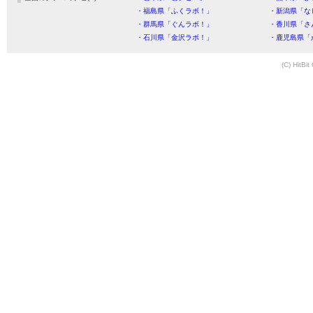
・福島県「ふくラボ！」
・新潟県「な
・群馬県「ぐんラボ！」
・香川県「さ
・石川県「金沢ラボ！」
・鹿児島県「
(C) HitBit