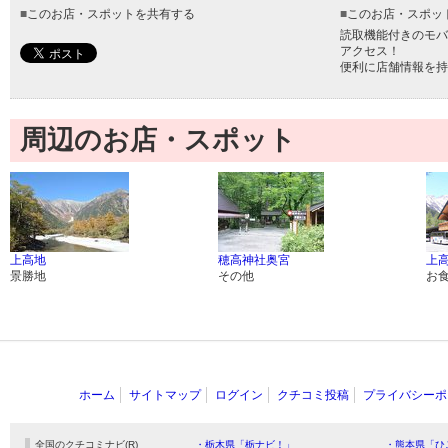
■
このお店・スポットを共有する
■
このお店・スポッ
読取機能付きのモバ
アクセス！
便利に店舗情報を持
周辺のお店・スポット
上高地
穂高神社奥宮
上
景勝地
その他
お
ホーム
サイトマップ
ログイン
クチコミ投稿
プライバシーポ
全国のクチコミナビ(R)
・栃木県「栃ナビ！」
・熊本県「ひ