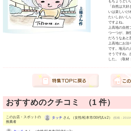
もちょうどい
「自然は大好
いは楽しいけ
たいしおいし
ですよね。
上高地の自然
つ一つが、旅
だろうなあと
上高地にお泊
です。地元の
そうですね。
した。（取材
おすすめのクチコミ （
1
件）
このお店・スポットの
タッチ
さん （女性/松本市/30代/Lv.2）
(投稿：2010/
推薦者