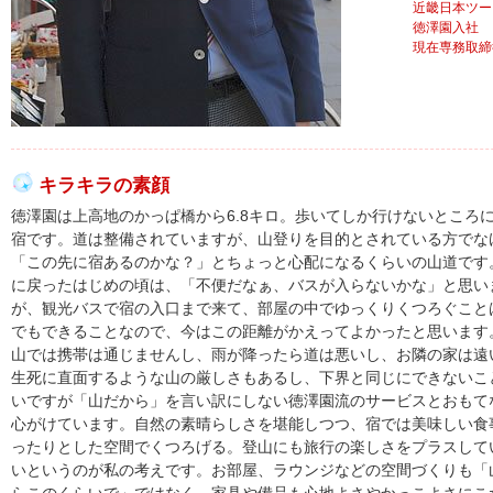
近畿日本ツー
徳澤園入社
現在専務取締
キラキラの素顔
徳澤園は上高地のかっぱ橋から6.8キロ。歩いてしか行けないところ
宿です。道は整備されていますが、山登りを目的とされている方でな
「この先に宿あるのかな？」とちょっと心配になるくらいの山道です
に戻ったはじめの頃は、「不便だなぁ、バスが入らないかな」と思い
が、観光バスで宿の入口まで来て、部屋の中でゆっくりくつろぐこと
でもできることなので、今はこの距離がかえってよかったと思います
山では携帯は通じませんし、雨が降ったら道は悪いし、お隣の家は遠
生死に直面するような山の厳しさもあるし、下界と同じにできないこ
いですが「山だから」を言い訳にしない徳澤園流のサービスとおもて
心がけています。自然の素晴らしさを堪能しつつ、宿では美味しい食
ったりとした空間でくつろげる。登山にも旅行の楽しさをプラスして
いというのが私の考えです。お部屋、ラウンジなどの空間づくりも「