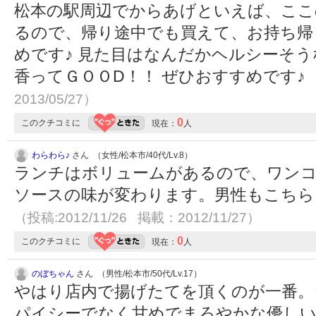
松本の駅周辺でからあげといえば、ここ
るので、帰り途中でも買えて、お持ち帰
めです♪ 見た目はなんだかヘルシーそ
香ってＧＯＯD！！ ぜひおすすめです♪
2013/05/27）
0
このクチコミに
現在：
人
わらわら♪
さん （女性/松本市/40代/Lv.8）
ランチはボリュームがあるので、ワンコ
ソースの味が変わります。男性もこちら
（投稿:2012/11/26 掲載：2012/11/27）
0
このクチコミに
現在：
人
のぼちゃん
さん （男性/松本市/50代/Lv.17）
やはり店内で揚げたてを頂くのが一番。
パイシーでなく甘めでまろやかな優し