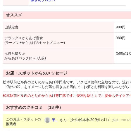
豚さんブログへ
オススメ
山賊定食
980円
デラックスからあげ定食
980円
(ラーメン+からあげのセットメニュー)
≪持ち帰り≫
(500g)1
からあげパック(2～3人前)
お店・スポットからのメッセージ
松本駅前ビル内のとりのからあげ専門店です。アクセス便利な立地なので、流行
「信州の和」をイメージした落ち着きある店内で、お酒とお料理を楽しみながら
松本駅前ビル内のとりのからあげ専門店です。便利な駅ナカで、宴会もテイクアウ
おすすめのクチコミ （
18
件）
このお店・スポットの
芋。
さん （女性/松本市/30代/Lv.41）
(投稿：2011/1
推薦者