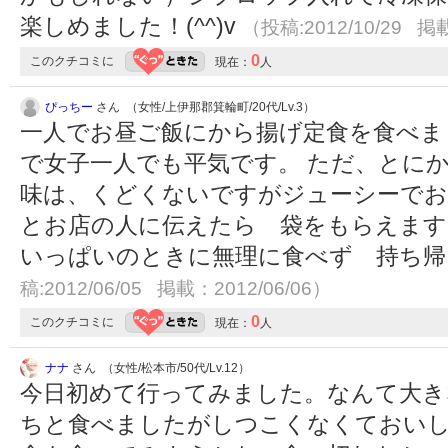
楽しめました！(^^)v
（投稿:2012/10/29 掲載
0
このクチコミに
現在：
人
ぴっちー
さん （女性/上伊那郡箕輪町/20代/Lv.3）
一人でお昼ご飯にから揚げ定食を食べま
で女子一人でも平気です。 ただ、とに
味は、くどくないですがジューシーでお
とお店の人に伝えたら 袋をもらえます
いっぱいのときに無理に食べず 持ち
稿:2012/06/05 掲載：2012/06/06）
0
このクチコミに
現在：
人
ナナ
さん （女性/松本市/50代/Lv.12）
今日初めて行ってみました。なんて大き
ちと食べましたがしつこくなくておいし