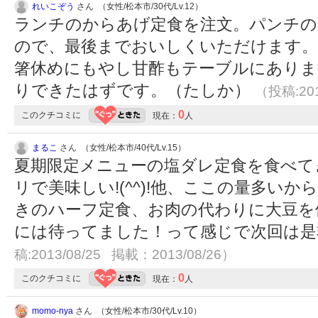
れいこぞう
さん （女性/松本市/30代/Lv.12）
ランチのからあげ定食を注文。パンチの
ので、最後までおいしくいただけます
箸休めにもやし甘酢もテーブルにありま
りできたはずです。（たしか）
（投稿:201
0
このクチコミに
現在：
人
まるこ
さん （女性/松本市/40代/Lv.15）
夏期限定メニューの塩ダレ定食を食べて
リで美味しい!(^^)!他、ここの量多い
きのハーフ定食、お肉の代わりに大豆を
には待ってました！って感じで次回は是非食
稿:2013/08/25 掲載：2013/08/26）
0
このクチコミに
現在：
人
momo-nya
さん （女性/松本市/30代/Lv.10）