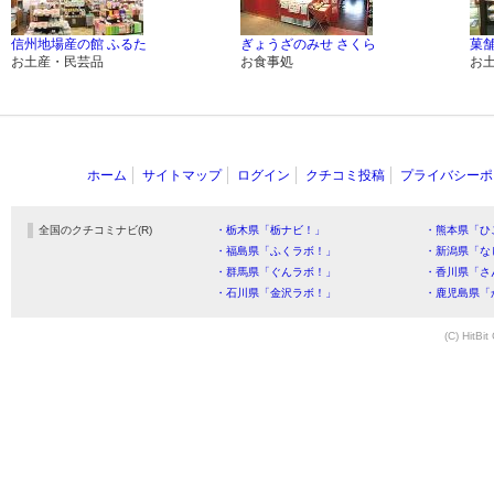
信州地場産の館 ふるた
ぎょうざのみせ さくら
菓舗
お土産・民芸品
お食事処
お
ホーム
サイトマップ
ログイン
クチコミ投稿
プライバシーポ
全国のクチコミナビ(R)
・栃木県「栃ナビ！」
・熊本県「ひ
・福島県「ふくラボ！」
・新潟県「な
・群馬県「ぐんラボ！」
・香川県「さ
・石川県「金沢ラボ！」
・鹿児島県「
(C) HitBit