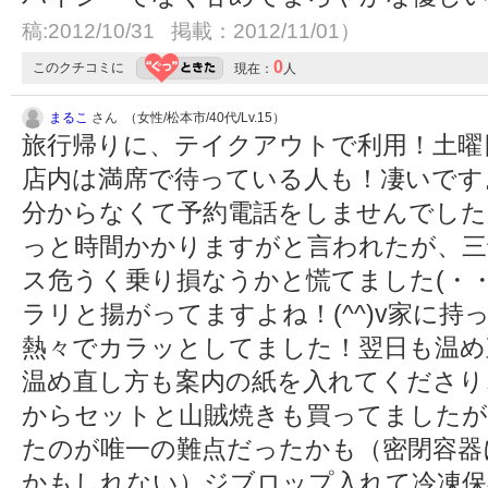
稿:2012/10/31 掲載：2012/11/01）
0
このクチコミに
現在：
人
まるこ
さん （女性/松本市/40代/Lv.15）
旅行帰りに、テイクアウトで利用！土曜
店内は満席で待っている人も！凄いです
分からなくて予約電話をしませんでした
っと時間かかりますがと言われたが、三
ス危うく乗り損なうかと慌てました(・・
ラリと揚がってますよね！(^^)v家に
熱々でカラッとしてました！翌日も温め
温め直し方も案内の紙を入れてくださり、
からセットと山賊焼きも買ってましたが
たのが唯一の難点だったかも（密閉容器
かもしれない）ジブロップ入れて冷凍保