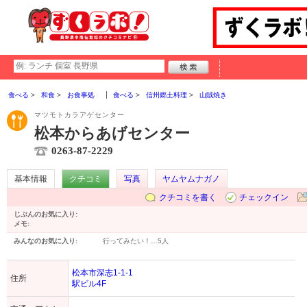
食べる
和食
お食事処
食べる
信州郷土料理
山賊焼き
マツモトカラアゲセンター
松本からあげセンター
0263-87-2229
基本情報
クチコミ
写真
ヤムヤムナガノ
クチコミを書く
チェックイン
じぶんのお気に入り:
メモ:
みんなのお気に入り:
行ってみたい！…
5人
松本市深志1-1-1
住所
駅ビル4F