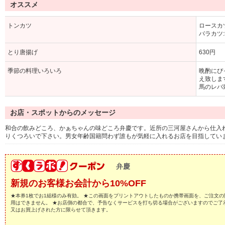
オススメ
トンカツ
ロースカツ
バラカツ:
とり唐揚げ
630円
季節の料理いろいろ
晩酌にぴ
え致しま
馬のレバ
お店・スポットからのメッセージ
和合の飲みどころ、かぁちゃんの味どころ弁慶です。近所の三河屋さんから仕入
りくつろいで下さい。男女年齢国籍問わず誰もが気軽に入れるお店を目指しています
弁慶
新規のお客様お会計から10%OFF
★本券1枚でお1組様のみ有効。 ★この画面をプリントアウトしたものか携帯画面を、ご注文の
用はできません。 ★お店側の都合で、予告なくサービスを打ち切る場合がございますのでご了
又はお買上げされた方に限らせて頂きます。