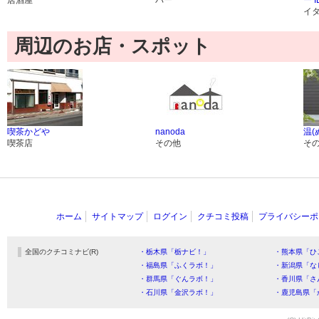
居酒屋
バー
ー I
イ
周辺のお店・スポット
喫茶かどや
nanoda
温(
喫茶店
その他
そ
ホーム
サイトマップ
ログイン
クチコミ投稿
プライバシーポ
全国のクチコミナビ(R)
・栃木県「栃ナビ！」
・熊本県「ひ
・福島県「ふくラボ！」
・新潟県「な
・群馬県「ぐんラボ！」
・香川県「さ
・石川県「金沢ラボ！」
・鹿児島県「