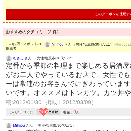
このクーポンを使用す
おすすめのクチコミ （
2
件）
このお店・スポットの
Milmou
さん （男性/塩尻市/30代/Lv.1）
(投稿：2012/
推薦者
むさし
さん （女性/塩尻市/30代/Lv.2）
定番から季節の料理まで楽しめる居酒屋
がお二人でやっているお店で、女性でも
ーは常連のお客さんでにぎわっています
いです。オススメはトンカツ。カツ丼
稿:2012/01/30 掲載：2012/03/09）
0
このクチコミに
現在：
人
Milmou
さん （男性/塩尻市/30代/Lv.1）