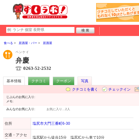
食べる
居酒屋・バー
居酒屋
ベンケイ
弁慶
0263-52-2532
基本情報
クチコミ
クーポン
写真
クチコミを書く
チェックイン
じぶんのお気に入り:
メモ:
みんなのお気に入り:
お気に入り…
2人
住所
塩尻市大門三番町6-30
交通・アクセ
塩尻駅から徒歩15分 塩尻ICから車で10分