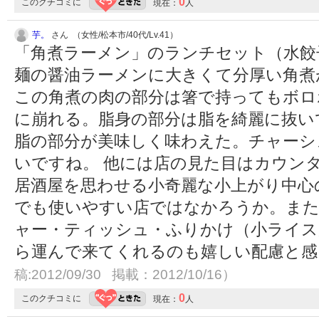
0
このクチコミに
現在：
人
芋。
さん （女性/松本市/40代/Lv.41）
「角煮ラーメン」のランチセット（水餃
麺の醤油ラーメンに大きくて分厚い角煮
この角煮の肉の部分は箸で持ってもボロ
に崩れる。脂身の部分は脂を綺麗に抜い
脂の部分が美味しく味わえた。チャーシ
いですね。 他には店の見た目はカウン
居酒屋を思わせる小奇麗な小上がり中心
でも使いやすい店ではなかろうか。また
ャー・ティッシュ・ふりかけ（小ライス
ら運んで来てくれるのも嬉しい配慮と
稿:2012/09/30 掲載：2012/10/16）
0
このクチコミに
現在：
人