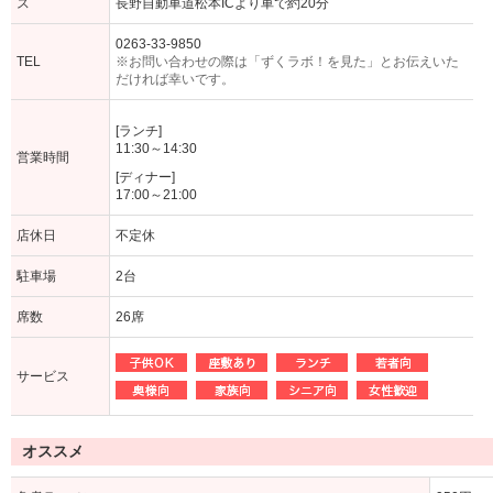
ス
長野自動車道松本ICより車で約20分
0263-33-9850
TEL
※お問い合わせの際は「ずくラボ！を見た」とお伝えいた
だければ幸いです。
[ランチ]
11:30～14:30
営業時間
[ディナー]
17:00～21:00
店休日
不定休
駐車場
2台
席数
26席
サービス
オススメ