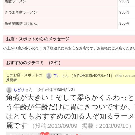
角煮ラーメン
950円
さつま角煮ラーメン
950円
角煮辛味噌つけめん
950円
お店・スポットからのメッセージ
小上がり席が多いので、お子様連れにも安心なお店です。お気軽にご来店ください
おすすめのクチコミ （
2
件）
このお店・スポットの
芋。
さん （女性/松本市/40代/Lv.41）
(投稿：2012/0
推薦者
ちどり
さん （女性/松本市/30代/Lv.3）
角煮が大きい！そして柔らかくふわっと
う年齢が年齢だけに胃にきついですが、
はとてもおすすめの知る人ぞ知るラーメ
麗です
（投稿:2013/09/09 掲載：2013/09/10）