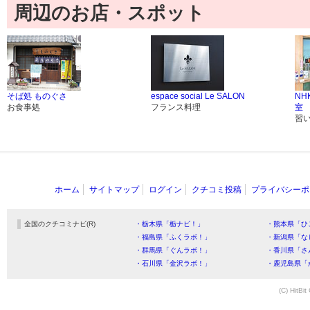
周辺のお店・スポット
そば処 ものぐさ
espace social Le SALON
N
お食事処
フランス料理
室
習
ホーム
サイトマップ
ログイン
クチコミ投稿
プライバシーポ
全国のクチコミナビ(R)
・栃木県「栃ナビ！」
・熊本県「ひ
・福島県「ふくラボ！」
・新潟県「な
・群馬県「ぐんラボ！」
・香川県「さ
・石川県「金沢ラボ！」
・鹿児島県「
(C) HitBit