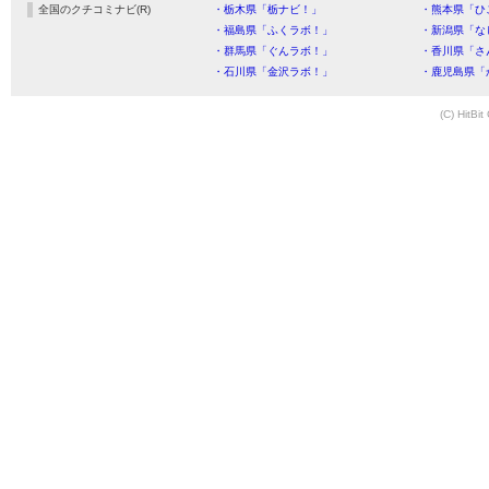
全国のクチコミナビ(R)
・栃木県「栃ナビ！」
・熊本県「ひ
・福島県「ふくラボ！」
・新潟県「な
・群馬県「ぐんラボ！」
・香川県「さ
・石川県「金沢ラボ！」
・鹿児島県「
(C) HitBit