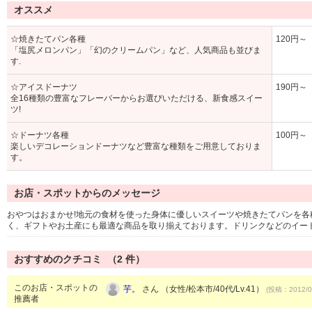
オススメ
☆焼きたてパン各種
120円～
「塩尻メロンパン」「幻のクリームパン」など、人気商品も並びま
す.
☆アイスドーナツ
190円～
全16種類の豊富なフレーバーからお選びいただける、新食感スイー
ツ!
☆ドーナツ各種
100円～
楽しいデコレーションドーナツなど豊富な種類をご用意しておりま
す。
お店・スポットからのメッセージ
おやつはおまかせ!地元の食材を使った身体に優しいスイーツや焼きたてパンを
く、ギフトやお土産にも最適な商品を取り揃えております。ドリンクなどのイー
おすすめのクチコミ （
2
件）
このお店・スポットの
芋。
さん （女性/松本市/40代/Lv.41）
(投稿：2012/0
推薦者