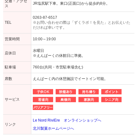
交通・アクセ
JR塩尻駅下車。東口(正面口)から徒歩約8分。
ス
0263-87-6517
TEL
※お問い合わせの際は「ずくラボ！を見た」とお伝えいた
だければ幸いです。
営業時間
10:00～19:00
水曜日
店休日
※えんぱーくの休館日に準拠。
駐車場
760台(共同・市営駐車場含む)
席数
えんぱーく内の休憩施設でイートイン可能。
サービス
Le Nord RiviEre オンラインショップへ
リンク
北川製菓ホームページへ