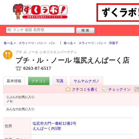
食べる
スウィーツ・パン
パン
食べる
スウィーツ・パン
洋菓子
プチ ル ノール シオジリエンパークテン
プチ・ル・ノール 塩尻えんぱーく店
0263-87-6517
基本情報
クチコミ
写真
ヤムヤムナガノ
クチコミを書く
チェックイン
じぶんのお気に入り:
メモ:
みんなのお気に入り:
塩尻市大門一番町12番2号
住所
えんぱーく内1階