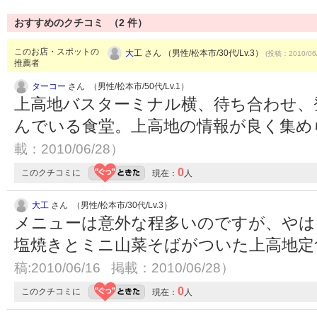
おすすめのクチコミ （
2
件）
このお店・スポットの
大工
さん （男性/松本市/30代/Lv.3）
(投稿：2010/06
推薦者
ターコー
さん （男性/松本市/50代/Lv.1）
上高地バスターミナル横、待ち合わせ、
んでいる食堂。上高地の情報が良く集め
載：2010/06/28）
0
このクチコミに
現在：
人
大工
さん （男性/松本市/30代/Lv.3）
メニューは意外な程多いのですが、やは
塩焼きとミニ山菜そばがついた上高地
稿:2010/06/16 掲載：2010/06/28）
0
このクチコミに
現在：
人