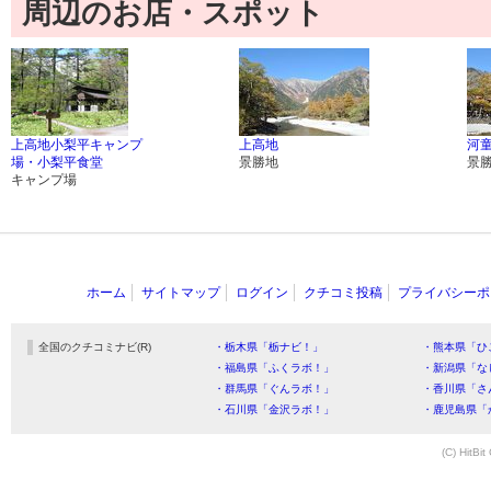
周辺のお店・スポット
上高地小梨平キャンプ
上高地
河
場・小梨平食堂
景勝地
景
キャンプ場
ホーム
サイトマップ
ログイン
クチコミ投稿
プライバシーポ
全国のクチコミナビ(R)
・栃木県「栃ナビ！」
・熊本県「ひ
・福島県「ふくラボ！」
・新潟県「な
・群馬県「ぐんラボ！」
・香川県「さ
・石川県「金沢ラボ！」
・鹿児島県「
(C) HitBit