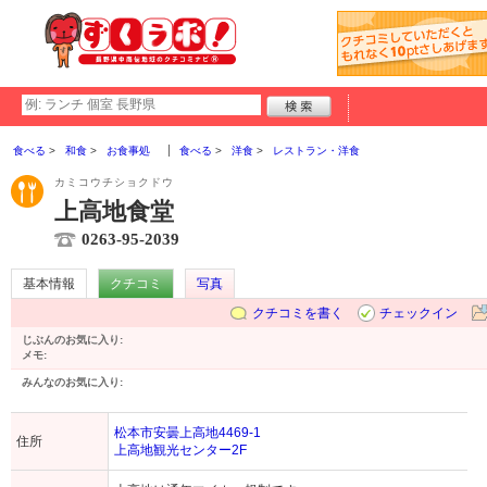
食べる
和食
お食事処
食べる
洋食
レストラン・洋食
カミコウチショクドウ
上高地食堂
0263-95-2039
基本情報
クチコミ
写真
クチコミを書く
チェックイン
じぶんのお気に入り:
メモ:
みんなのお気に入り:
松本市安曇上高地4469-1
住所
上高地観光センター2F