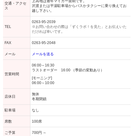
上高地は通年マイカー規制です。
交通・アクセ
沢渡または平湯駐車場からバスかタクシーに乗り換えてお
ス
越し下さい。
0263-95-2039
TEL
※お問い合わせの際は「ずくラボ！を見た」とお伝えいた
だければ幸いです。
FAX
0263-95-2048
メール
メールを送る
06:00～16:30
ラストオーダー 16:00 （季節の変動あり）
営業時間
[モーニング]
06:00～10:00
無休
店休日
冬期閉鎖
駐車場
なし
席数
100席
ご予算
700円 ～