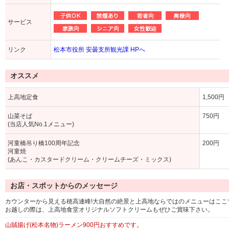
サービス
リンク
松本市役所 安曇支所観光課 HPへ
オススメ
上高地定食
1,500円
山菜そば
750円
(当店人気No.1メニュー)
河童橋吊り橋100周年記念
200円
河童焼
(あんこ・カスタードクリーム・クリームチーズ・ミックス)
お店・スポットからのメッセージ
カウンターから見える穂高連峰!大自然の絶景と上高地ならではのメニューはここ
お越しの際は、上高地食堂オリジナルソフトクリームもぜひご賞味下さい。
山賊揚げ(松本名物)ラーメン900円おすすめです。