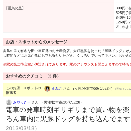
【雷鳥の里】
300円(5
525円(9
840円(1
1260円(2
※これよ
お店・スポットからのメッセージ
雷鳥の里で有名な田中屋直営のお土産物店。大町黒豚を使った「黒豚ドッグ」が
つ時間などにお気がるにお立ち寄りいただき、くつろいでいって下さい。おやき
※駅の第二待合室が併設されております。駅のアナウンスも聞こえますので待ち
おすすめのクチコミ （
3
件）
このお店・スポットの
えみこ
さん （女性/松本市/50代/Lv.34）
(投稿：2012
推薦者
おやっきー
さん （男性/松本市/20代/Lv.28）
電車の発車時刻ギリギリまで買い物を楽
ろん車内に黒豚ドッグを持ち込んでま
2013/03/18）