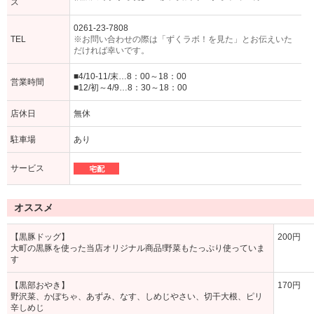
ス
0261-23-7808
TEL
※お問い合わせの際は「ずくラボ！を見た」とお伝えいた
だければ幸いです。
■4/10-11/末…8：00～18：00
営業時間
■12/初～4/9…8：30～18：00
店休日
無休
駐車場
あり
サービス
オススメ
【黒豚ドッグ】
200円
大町の黒豚を使った当店オリジナル商品!野菜もたっぷり使っていま
す
【黒部おやき】
170円
野沢菜、かぼちゃ、あずみ、なす、しめじやさい、切干大根、ピリ
辛しめじ