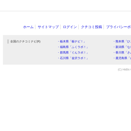
ホーム
サイトマップ
ログイン
クチコミ投稿
プライバシーポ
全国のクチコミナビ(R)
・栃木県「栃ナビ！」
・熊本県「ひ
・福島県「ふくラボ！」
・新潟県「な
・群馬県「ぐんラボ！」
・香川県「さ
・石川県「金沢ラボ！」
・鹿児島県「
(C) HitBit