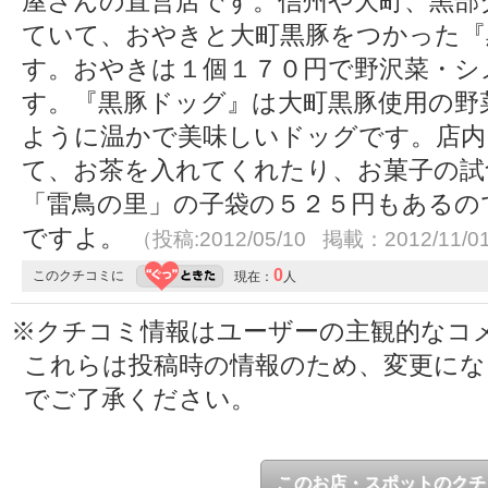
屋さんの直営店です。信州や大町、黒部
ていて、おやきと大町黒豚をつかった『
す。おやきは１個１７０円で野沢菜・シ
す。『黒豚ドッグ』は大町黒豚使用の野
ように温かで美味しいドッグです。店内
て、お茶を入れてくれたり、お菓子の試
「雷鳥の里」の子袋の５２５円もあるの
ですよ。
（投稿:2012/05/10 掲載：2012/11/0
0
このクチコミに
現在：
人
※クチコミ情報はユーザーの主観的なコ
これらは投稿時の情報のため、変更に
でご了承ください。
このお店・スポットのクチ