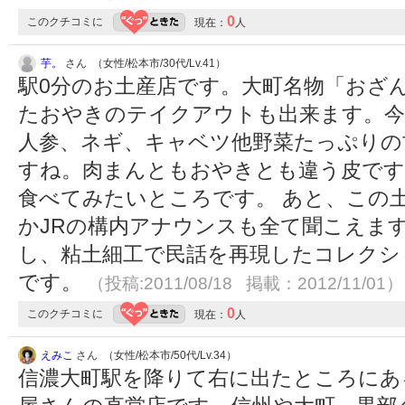
0
このクチコミに
現在：
人
芋。
さん （女性/松本市/30代/Lv.41）
駅0分のお土産店です。大町名物「おざ
たおやきのテイクアウトも出来ます。今
人参、ネギ、キャベツ他野菜たっぷりの
すね。肉まんともおやきとも違う皮です
食べてみたいところです。 あと、この
かJRの構内アナウンスも全て聞こえま
し、粘土細工で民話を再現したコレクシ
です。
（投稿:2011/08/18 掲載：2012/11/01）
0
このクチコミに
現在：
人
えみこ
さん （女性/松本市/50代/Lv.34）
信濃大町駅を降りて右に出たところにあ