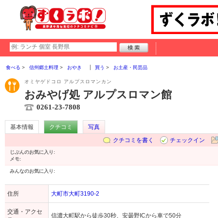
食べる
信州郷土料理
おやき
買う
お土産・民芸品
オミヤゲドコロ アルプスロマンカン
おみやげ処 アルプスロマン館
0261-23-7808
基本情報
クチコミ
写真
クチコミを書く
チェックイン
じぶんのお気に入り:
メモ:
みんなのお気に入り:
住所
大町市大町3190-2
交通・アクセ
信濃大町駅から徒歩30秒、安曇野ICから車で50分