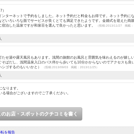
17）
インターネットで予約をしました。ネット予約だと料金もお得です。ネット予約に
などいろいろな面でサービスが良くとても満足できたようです。金婚式を迎えた両
に宿泊した温泉ですが和泉荘を選んで良かったと思います。
（投稿:2013/11/27 掲載：
人
打たせ湯や露天風呂もあります。浅間の旅館のお風呂と雰囲気を味わえるのが嬉し
ぐそばだし、浅間温泉入口のバス停から歩いても10分かからないのでアクセスも良
ハシゴするのもいいかと）
（投稿:2013/09/03 掲載：2013/11/25）
人
になります。
いる場合がございますのでご了承ください。
このお店・スポットのクチコミを書く
移転を報告