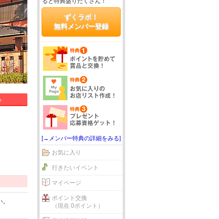
ると特典盛りだくさん！
ずくラボ！
無料メンバー登録
る
[→メンバー特典の詳細をみる]
お気に入り
行きたいイベント
マイページ
ポイント交換
い。
（現在 0ポイント）