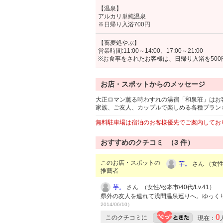
【温泉】
アルカリ単純温泉
※日帰り入浴700円
【蕎麦処やぶ】
営業時間:11:00～14:00、17:00～21:00
※お食事をされたお客様は、日帰り入浴を50
お店・スポットからのメッセージ
大正ロマン薫る時わすれの湯宿「和泉荘」はお
家族、ご友人、カップルで楽しめる各種プラン
無料駐車場は宿泊のお客様優先でご案内してお
おすすめのクチコミ （
3
件）
このお店・スポットの
芋。
さん （女性/
推薦者
芋。
さん （女性/松本市/40代/Lv.41）
県外の友人を連れて浅間温泉巡りへ。ゆっく
2014/06/10）
0
このクチコミに
現在：