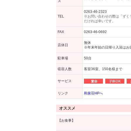
ス
0263-46-2323
TEL
※お問い合わせの際は「ずく
だければ幸いです。
FAX
0263-46-0692
無休
店休日
※年末年始の日帰り入浴はお
駐車場
50台
収容人数
客室36室、150名様まで
サービス
リンク
和泉荘HPへ
オススメ
【お食事】