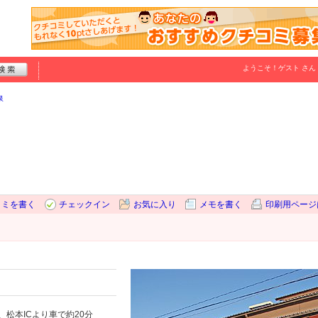
ようこそ！
ゲスト
さん
泉
コミを書く
チェックイン
お気に入り
メモを書く
印刷用ページ
、松本ICより車で約20分