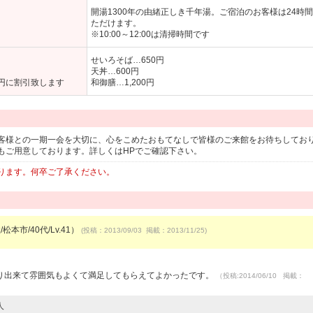
開湯1300年の由緒正しき千年湯。ご宿泊のお客様は24時
ただけます。
※10:00～12:00は清掃時間です
せいろそば…650円
天丼…600円
0円に割引致します
和御膳…1,200円
客様との一期一会を大切に、心をこめたおもてなしで皆様のご来館をお待ちしてお
もご用意しております。詳しくはHPでご確認下さい。
ります。何卒ご了承ください。
松本市/40代/Lv.41）
(投稿：2013/09/03 掲載：2013/11/25)
り出来て雰囲気もよくて満足してもらえてよかったです。
（投稿:2014/06/10 掲載：
人