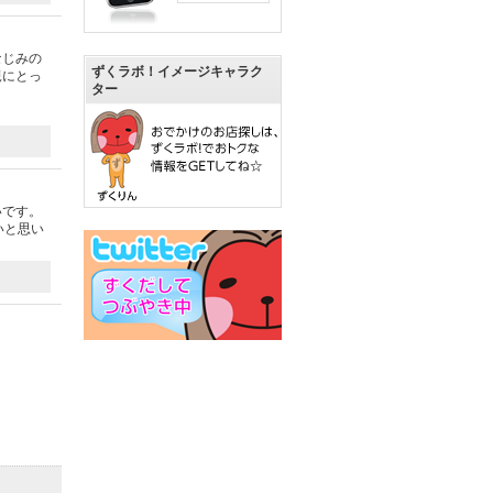
なじみの
ずくラボ！イメージキャラク
親にとっ
ター
いです。
いと思い