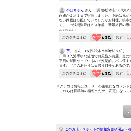
のぼちゃん
さん （男性/松本市/50代/Lv.
両親が２泊３日で宿泊しました。予約は私が
ない両親は心配していましたがお料理、接客
て、この浅間温泉は５０年前、新婚旅行の際
2013/11/27）
1
このクチコミに
現在：
芋。
さん （女性/松本市/40代/Lv.41）
日帰り入浴手頃な値段でお風呂が綺麗。更に
平日の昼間やっているので穴場的。バス停す
ます。（このあたりは日帰り何件かあるので
1
このクチコミに
現在：
※クチコミ情報はユーザーの主観的なコメント
これらは投稿時の情報のため、変更になって
このお店・スポットの情報変更や閉店・