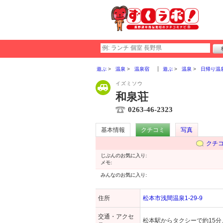
遊ぶ
温泉
温泉宿
遊ぶ
温泉
日帰り温
イズミソウ
和泉荘
0263-46-2323
基本情報
クチコミ
写真
クチ
じぶんのお気に入り:
メモ:
みんなのお気に入り:
住所
松本市浅間温泉1-29-9
交通・アクセ
松本駅からタクシーで約15分