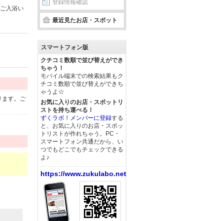
登録情報確認
間ご入浴い
最近見たお店・スポット
スマートフォン版
クチコミ数順で並び替えができ
ちゃう！
モバイル端末での検索結果もク
チコミ数順で並び替えができち
ゃうよ☆
ります。ご
お気に入りのお店・スポットリ
ストを持ち運べる！
ずくラボ！メンバーに登録
する
と、お気に入りのお店・スポッ
トリストが作れちゃう。PC・
スマートフォン共通だから、い
つでもどこでもチェックできる
よ♪
https://www.zukulabo.net/