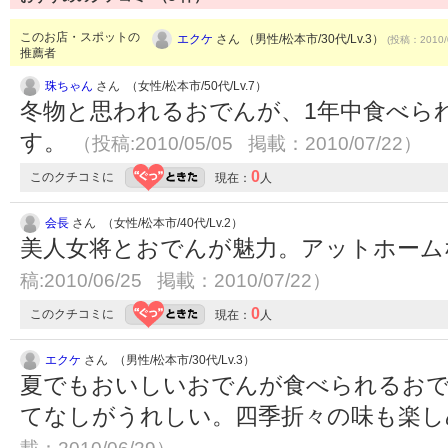
このお店・スポットの
エクケ
さん （男性/松本市/30代/Lv.3）
(投稿：2010/
推薦者
珠ちゃん
さん （女性/松本市/50代/Lv.7）
冬物と思われるおでんが、1年中食べら
す。
（投稿:2010/05/05 掲載：2010/07/22）
0
このクチコミに
現在：
人
会長
さん （女性/松本市/40代/Lv.2）
美人女将とおでんが魅力。アットホーム
稿:2010/06/25 掲載：2010/07/22）
0
このクチコミに
現在：
人
エクケ
さん （男性/松本市/30代/Lv.3）
夏でもおいしいおでんが食べられるおで
てなしがうれしい。四季折々の味も楽