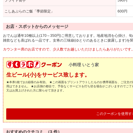
フライド長芋
590円
こしあぶらのご飯「季節限定」
600円
お店・スポットからのメッセージ
おでんは通年10種以上(170～350円)ご用意しております。地産地消を心掛け
雑炊なども喜ばれる一品です。女将の三味線(ゆとりのあるときに披露します)を
カウンター席のお店ですので、少人数でお越しいただけましたらありがたいです
小料理 いとう家
生ビール(小)をサービス致します。
★本券1枚でお1組様のみ有効。 ★この画面をプリントアウトしたものか携帯画面を、ご注文の
用はできません。 ★お店側の都合で、予告なくサービスを打ち切る場合がございますのでご了
又はお買上げされた方に限らせて頂きます。
このクーポンを使用す
おすすめのクチコミ （
3
件）