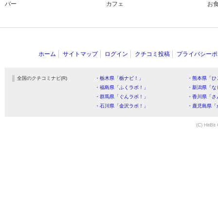
バー
カフェ
お
ホーム
サイトマップ
ログイン
クチコミ投稿
プライバシーポ
全国のクチコミナビ(R)
・栃木県「栃ナビ！」
・熊本県「ひ
・福島県「ふくラボ！」
・新潟県「な
・群馬県「ぐんラボ！」
・香川県「さ
・石川県「金沢ラボ！」
・鹿児島県「
(C) HitBit