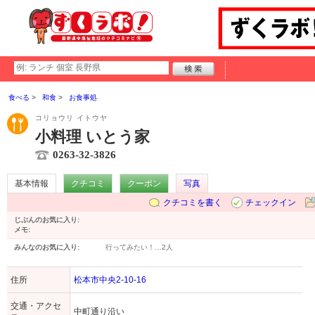
食べる
和食
お食事処
コリョウリ イトウヤ
小料理 いとう家
0263-32-3826
基本情報
クチコミ
クーポン
写真
クチコミを書く
チェックイン
じぶんのお気に入り:
メモ:
みんなのお気に入り:
行ってみたい！…
2人
住所
松本市中央2-10-16
交通・アクセ
中町通り沿い