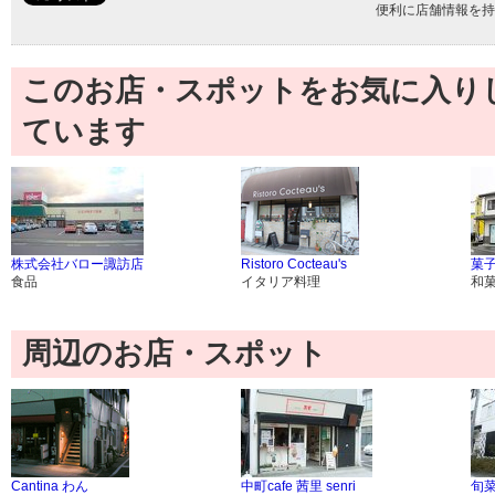
便利に店舗情報を持
このお店・スポットをお気に入り
ています
株式会社バロー諏訪店
Ristoro Cocteau's
菓子
食品
イタリア料理
和
周辺のお店・スポット
Cantina わん
中町cafe 茜里 senri
旬菜