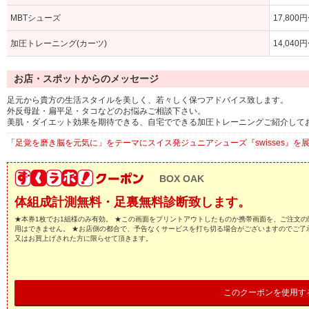
MBTシューズ
17,800
加圧トレーニング(カーツ)
14,040
お店・スポットからのメッセージ
足元から貴方の生活スタイルを美しく、若々しく保つアドバイス致します。
外反母趾・扁平足・タコなどのお悩みご相談下さい。
美肌・ダイエット効果を期待できる、自宅でできる加圧トレーニングご紹介して
「足覚を磨き脳を元気に」をテーマにスイス発ジュニアシューズ『swisses』を展開
BOX OAK
体組成計測無料・足裏無料診断致します。
★本券1枚でお1組様のみ有効。 ★この画面をプリントアウトしたものか携帯画面を、ご注文の
用はできません。 ★お店側の都合で、予告なくサービスを打ち切る場合がございますのでご了
又はお買上げされた方に限らせて頂きます。
このクーポンを使用す