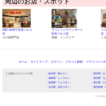
周辺のお店・スポット
ABC-MART 松本パルコ
ヴィレッジヴァンガード
フ
店
松本パルコ店
店
その他専門店
雑貨・インテリア
イ
ホーム
サイトマップ
ログイン
クチコミ投稿
プライバシーポ
全国のクチコミナビ(R)
・栃木県「栃ナビ！」
・熊本県「ひ
・福島県「ふくラボ！」
・新潟県「な
・群馬県「ぐんラボ！」
・香川県「さ
・石川県「金沢ラボ！」
・鹿児島県「
(C) HitBit