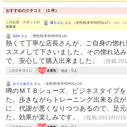
おすすめのクチコミ （
3
件）
このお店・スポットの
珠ちゃん
さん （女性/松本市/50代/Lv.7）
(投稿：201
推薦者
G2in
さん （男性/松本市/40代/Lv.8）
熱くて丁寧な店長さんが、ご自身の惚れ
ススメして下さいました。その惚れ込み
で、安心して購入出来ました。
（投稿:201
0
このクチコミに
現在：
人
おりゃあさん
さん （女性/松本市/40代/Lv.14）
噂のＭＴＢシューズ、ビジネスタイプを
た。歩きながらトレーニング出来る点が
に、代謝が悪くなりつつあるので、足元
た。効果が楽しみです。
（投稿:2011/01/1
0