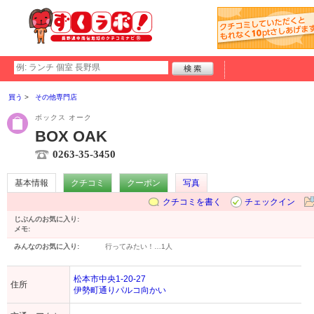
買う
その他専門店
ボックス オーク
BOX OAK
0263-35-3450
基本情報
クチコミ
クーポン
写真
クチコミを書く
チェックイン
じぶんのお気に入り:
メモ:
みんなのお気に入り:
行ってみたい！…
1人
松本市中央1-20-27
住所
伊勢町通りパルコ向かい