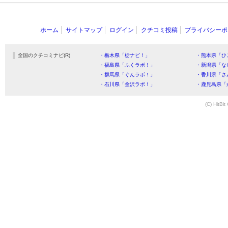
ホーム
サイトマップ
ログイン
クチコミ投稿
プライバシーポ
全国のクチコミナビ(R)
・栃木県「栃ナビ！」
・熊本県「ひ
・福島県「ふくラボ！」
・新潟県「な
・群馬県「ぐんラボ！」
・香川県「さ
・石川県「金沢ラボ！」
・鹿児島県「
(C) HitBit