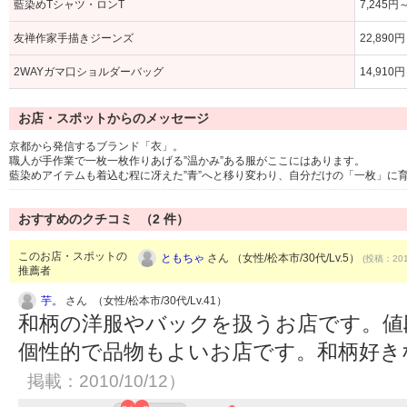
藍染めTシャツ・ロンT
7,245円
友禅作家手描きジーンズ
22,890
2WAYガマ口ショルダーバッグ
14,910
お店・スポットからのメッセージ
京都から発信するブランド「衣」。
職人が手作業で一枚一枚作りあげる”温かみ”ある服がここにはあります。
藍染めアイテムも着込む程に冴えた”青”へと移り変わり、自分だけの「一枚」に
おすすめのクチコミ （
2
件）
このお店・スポットの
ともちゃ
さん （女性/松本市/30代/Lv.5）
(投稿：201
推薦者
芋。
さん （女性/松本市/30代/Lv.41）
和柄の洋服やバックを扱うお店です。値
個性的で品物もよいお店です。和柄好き
掲載：2010/10/12）