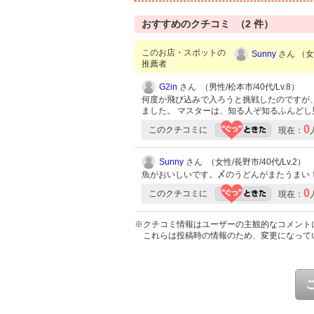
おすすめのクチコミ （
2
件）
このお店・スポットの
Sunny
さん （女性
推薦者
G2in
さん （男性/松本市/40代/Lv.8）
何度か飛び込みで入ろうと挑戦したのですが
ました。 マスターは、知る人ぞ知るふんど
0
このクチコミに
現在：
Sunny
さん （女性/長野市/40代/Lv.2）
魚がおいしいです。〆のうどんがまたうまい
0
このクチコミに
現在：
※クチコミ情報はユーザーの主観的なコメント
これらは投稿時の情報のため、変更になって