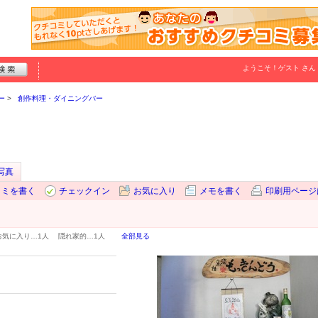
ようこそ！
ゲスト
さん
ー
創作料理・ダイニングバー
写真
コミを書く
チェックイン
お気に入り
メモを書く
印刷用ページ
お気に入り…
1人
隠れ家的…
1人
全部見る