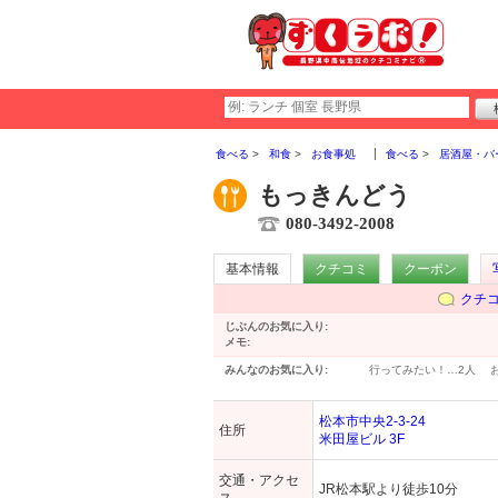
食べる
和食
お食事処
食べる
居酒屋・バ
もっきんどう
080-3492-2008
基本情報
クチコミ
クーポン
クチ
じぶんのお気に入り:
メモ:
みんなのお気に入り:
行ってみたい！…
2人
松本市中央2-3-24
住所
米田屋ビル 3F
交通・アクセ
JR松本駅より徒歩10分