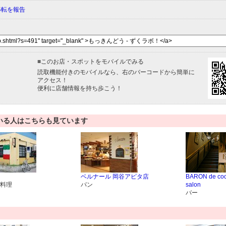
移転を報告
■
このお店・スポットをモバイルでみる
読取機能付きのモバイルなら、右のバーコードから簡単に
アクセス！
便利に店舗情報を持ち歩こう！
いる人はこちらも見ています
ベルナール 岡谷アピタ店
BARON de cock
料理
パン
salon
バー