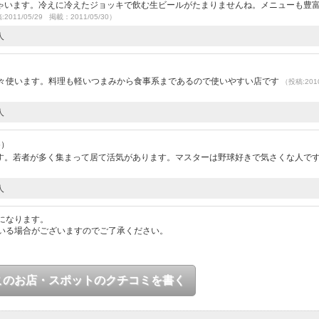
ゃいます。冷えに冷えたジョッキで飲む生ビールがたまりませんね。メニューも豊
2011/05/29 掲載：2011/05/30）
人
時々使います。料理も軽いつまみから食事系まであるので使いやすい店です
（投稿:2010
人
6）
す。若者が多く集まって居て活気があります。マスターは野球好きで気さくな人で
人
になります。
いる場合がございますのでご了承ください。
このお店・スポットのクチコミを書く