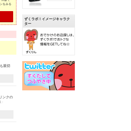
ンをみる
ずくラボ！イメージキャラク
ター
方も親切
リンクの
載：