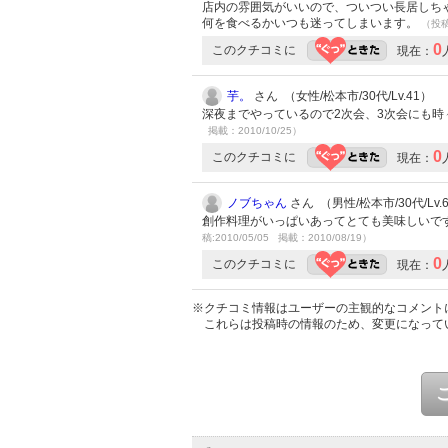
店内の雰囲気がいいので、ついつい長居しち
何を食べるかいつも迷ってしまいます。
（投稿:
0
このクチコミに
現在：
芋。
さん （女性/松本市/30代/Lv.41）
深夜までやっているので2次会、3次会にも
掲載：2010/10/25）
0
このクチコミに
現在：
ノブちゃん
さん （男性/松本市/30代/Lv.
創作料理がいっぱいあってとても美味しいで
稿:2010/05/05 掲載：2010/08/19）
0
このクチコミに
現在：
※クチコミ情報はユーザーの主観的なコメント
これらは投稿時の情報のため、変更になって