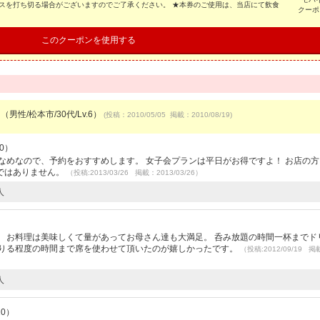
スを打ち切る場合がございますのでご了承ください。 ★本券のご使用は、当店にて飲食
クーポ
このクーポンを使用する
（男性/松本市/30代/Lv.6）
(投稿：2010/05/05 掲載：2010/08/19)
10）
なめなので、予約をおすすめします。 女子会プランは平日がお得ですよ！ お店の
ではありません。
（投稿:2013/03/26 掲載：2013/03/26）
人
 お料理は美味しくて量があってお母さん達も大満足。 呑み放題の時間一杯までド
足りる程度の時間まで席を使わせて頂いたのが嬉しかったです。
（投稿:2012/09/19 掲
人
10）