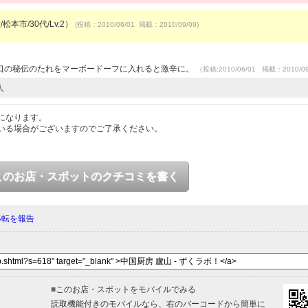
松本市/30代/Lv.2）
(投稿：2010/06/01 掲載：2010/09/09)
口の秘伝のたれをマーボードーフに入れると激辛に。
（投稿:2010/06/01 掲載：2010/0
人
になります。
いる場合がございますのでご了承ください。
このお店・スポットのクチコミを書く
移転を報告
■
このお店・スポットをモバイルでみる
読取機能付きのモバイルなら、右のバーコードから簡単に