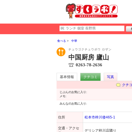
食べる
中華
チュウゴクチュウボウ ロザン
中国厨房 廬山
0263-78-2636
基本情報
クチコミ
写真
クチ
じぶんのお気に入り:
メモ:
みんなのお気に入り:
住所
松本市梓川倭465-1
交通・アクセ
デリシア梓川店隣り