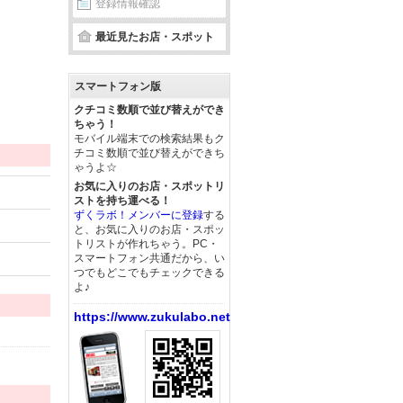
登録情報確認
最近見たお店・スポット
スマートフォン版
クチコミ数順で並び替えができ
ちゃう！
モバイル端末での検索結果もク
チコミ数順で並び替えができち
ゃうよ☆
お気に入りのお店・スポットリ
ストを持ち運べる！
ずくラボ！メンバーに登録
する
と、お気に入りのお店・スポッ
トリストが作れちゃう。PC・
スマートフォン共通だから、い
つでもどこでもチェックできる
よ♪
https://www.zukulabo.net/