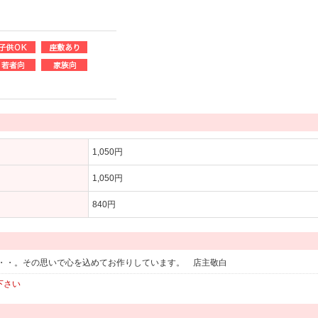
1,050円
1,050円
840円
・・。その思いで心を込めてお作りしています。 店主敬白
下さい