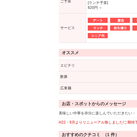
ご予算
[ランチ予算]
820円 ～
サービス
オススメ
エビチリ
酢豚
広東麺
お店・スポットからのメッセージ
美味しい中華を存分に楽しんでいただきたい・
H22・9月よりリニューアル致しました!ご期待
おすすめのクチコミ （
1
件）