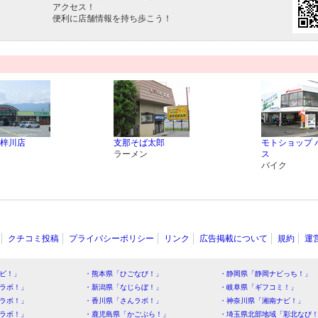
アクセス！
便利に店舗情報を持ち歩こう！
梓川店
支那そば太郎
モトショップ 
ラーメン
ス
バイク
クチコミ投稿
プライバシーポリシー
リンク
広告掲載について
規約
運
ビ！」
・熊本県「ひごなび！」
・静岡県「静岡ナビっち！」
ラボ！」
・新潟県「なじらぼ！」
・岐阜県「ギフコミ！」
ラボ！」
・香川県「さんラボ！」
・神奈川県「湘南ナビ！」
ラボ！」
・鹿児島県「かごぶら！」
・埼玉県北部地域「彩北なび