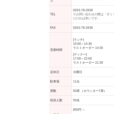
ス
0263-78-2636
TEL
※お問い合わせの際は「ずく
だければ幸いです。
FAX
0263-78-2636
[ランチ]
10:00～14:30
ラストオーダー 14:30
営業時間
[ディナー]
17:00～22:00
ラストオーダー 21:30
店休日
火曜日
駐車場
11台
席数
50席 （カウンター7席）
収容人数
50名
850円 ～