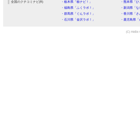
全国のクチコミナビ(R)
・栃木県「栃ナビ！」
・熊本県「ひ
・福島県「ふくラボ！」
・新潟県「な
・群馬県「ぐんラボ！」
・香川県「さ
・石川県「金沢ラボ！」
・鹿児島県「
(C) HitBit