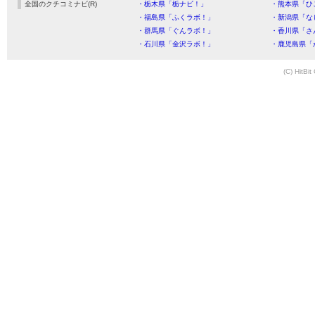
全国のクチコミナビ(R)
・栃木県「栃ナビ！」
・熊本県「ひ
・福島県「ふくラボ！」
・新潟県「な
・群馬県「ぐんラボ！」
・香川県「さ
・石川県「金沢ラボ！」
・鹿児島県「
(C) HitBit