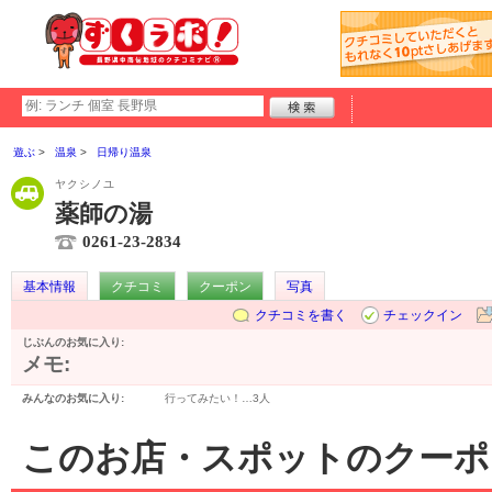
遊ぶ
温泉
日帰り温泉
ヤクシノユ
薬師の湯
0261-23-2834
基本情報
クチコミ
クーポン
写真
クチコミを書く
チェックイン
じぶんのお気に入り:
メモ:
みんなのお気に入り:
行ってみたい！…
3人
このお店・スポットのクーポ