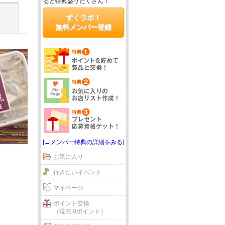
ると特典盛りだくさん！
ずくラボ！
無料メンバー登録
[→メンバー特典の詳細をみる]
お気に入り
行きたいイベント
マイページ
ポイント交換
（現在 0ポイント）