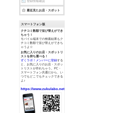
登録情報確認
最近見たお店・スポット
スマートフォン版
クチコミ数順で並び替えができ
ちゃう！
モバイル端末での検索結果もク
チコミ数順で並び替えができち
ゃうよ☆
お気に入りのお店・スポットリ
ストを持ち運べる！
ずくラボ！メンバーに登録
する
と、お気に入りのお店・スポッ
トリストが作れちゃう。PC・
スマートフォン共通だから、い
つでもどこでもチェックできる
よ♪
https://www.zukulabo.net/