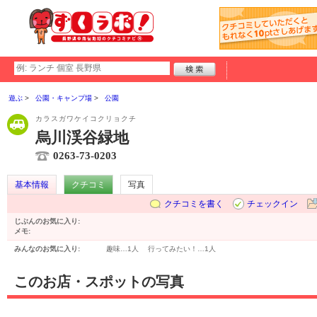
遊ぶ
公園・キャンプ場
公園
カラスガワケイコクリョクチ
烏川渓谷緑地
0263-73-0203
基本情報
クチコミ
写真
クチコミを書く
チェックイン
じぶんのお気に入り:
メモ:
みんなのお気に入り:
趣味…
1人
行ってみたい！…
1人
このお店・スポットの写真