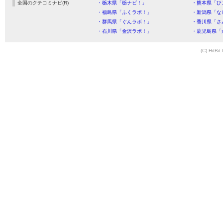
全国のクチコミナビ(R)
・栃木県「栃ナビ！」
・熊本県「ひ
・福島県「ふくラボ！」
・新潟県「な
・群馬県「ぐんラボ！」
・香川県「さ
・石川県「金沢ラボ！」
・鹿児島県「
(C) HitBit