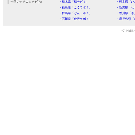
全国のクチコミナビ(R)
・栃木県「栃ナビ！」
・熊本県「ひ
・福島県「ふくラボ！」
・新潟県「な
・群馬県「ぐんラボ！」
・香川県「さ
・石川県「金沢ラボ！」
・鹿児島県「
(C) HitBit