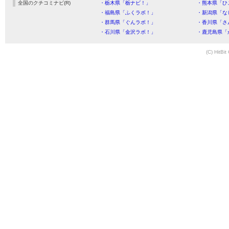
全国のクチコミナビ(R)
・栃木県「栃ナビ！」
・熊本県「ひ
・福島県「ふくラボ！」
・新潟県「な
・群馬県「ぐんラボ！」
・香川県「さ
・石川県「金沢ラボ！」
・鹿児島県「
(C) HitBit