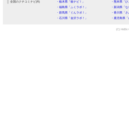
全国のクチコミナビ(R)
・栃木県「栃ナビ！」
・熊本県「ひ
・福島県「ふくラボ！」
・新潟県「な
・群馬県「ぐんラボ！」
・香川県「さ
・石川県「金沢ラボ！」
・鹿児島県「
(C) HitBit