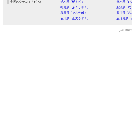
全国のクチコミナビ(R)
・栃木県「栃ナビ！」
・熊本県「ひ
・福島県「ふくラボ！」
・新潟県「な
・群馬県「ぐんラボ！」
・香川県「さ
・石川県「金沢ラボ！」
・鹿児島県「
(C) HitBit