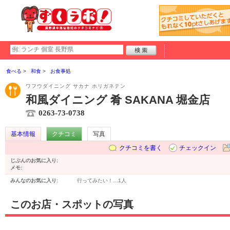
食べる
和食
お食事処
ワフウダイニング サカナ ホリガネテン
和風ダイニング 肴 SAKANA 堀金店
0263-73-0738
基本情報
クチコミ
写真
クチコミを書く
チェックイン
じぶんのお気に入り:
メモ:
みんなのお気に入り:
行ってみたい！…
1人
このお店・スポットの写真