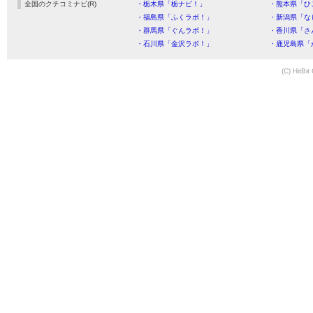
全国のクチコミナビ(R)
・栃木県「栃ナビ！」
・熊本県「ひ
・福島県「ふくラボ！」
・新潟県「な
・群馬県「ぐんラボ！」
・香川県「さ
・石川県「金沢ラボ！」
・鹿児島県「
(C) HitBit