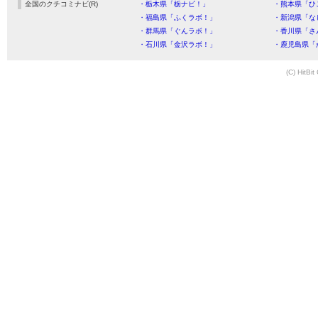
全国のクチコミナビ(R)
・栃木県「栃ナビ！」
・熊本県「ひ
・福島県「ふくラボ！」
・新潟県「な
・群馬県「ぐんラボ！」
・香川県「さ
・石川県「金沢ラボ！」
・鹿児島県「
(C) HitBit