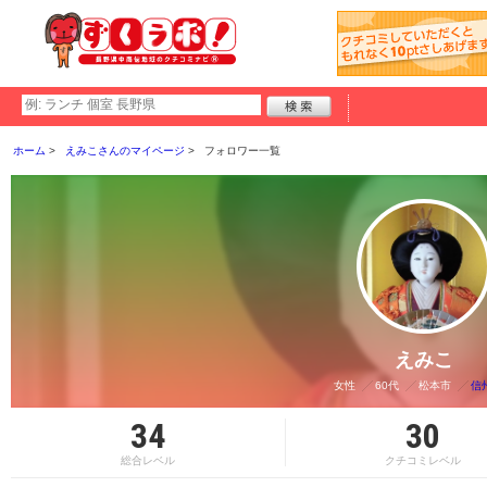
ホーム
えみこさんのマイページ
フォロワー一覧
えみこ
女性
60代
松本市
信
34
30
総合レベル
クチコミレベル