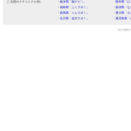
全国のクチコミナビ(R)
・栃木県「栃ナビ！」
・熊本県「ひ
・福島県「ふくラボ！」
・新潟県「な
・群馬県「ぐんラボ！」
・香川県「さ
・石川県「金沢ラボ！」
・鹿児島県「
(C) HitBit