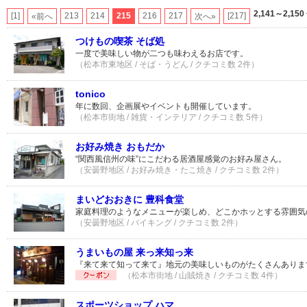
2,141～2,150
[1]
213
214
215
216
217
[217]
«前へ
次へ»
つけもの喫茶 そば処
一度で美味しい物が二つも味わえるお店です。
（松本市東地区 / そば・うどん / クチコミ数 2件）
tonico
年に数回、企画展やイベントも開催しています。
（松本市街地 / 雑貨・インテリア / クチコミ数 5件）
お好み焼き おもだか
“関西風信州の味”にこだわる居酒屋感覚のお好み屋さん。
（安曇野地区 / お好み焼き・たこ焼き / クチコミ数 2件）
まいどおおきに 豊科食堂
家庭料理のようなメニューが楽しめ、どこかホッとする雰囲気
（安曇野地区 / バイキング / クチコミ数 2件）
うまいもの屋 来っ来知っ来
『来て来て知って来て』地元の美味しいものがたくさんありま
（松本市街地 / 山賊焼き / クチコミ数 4件）
スポーツショップ ハマ