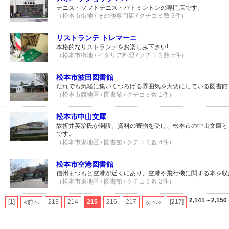
テニス・ソフトテニス・バトミントンの専門店です。
（松本市街地 / その他専門店 / クチコミ数 3件）
リストランテ トレマーニ
本格的なリストランテをお楽しみ下さい!
（松本市街地 / イタリア料理 / クチコミ数 5件）
松本市波田図書館
だれでも気軽に集いくつろげる雰囲気を大切にしている図書館
（松本市西地区 / 図書館 / クチコミ数 1件）
松本市中山文庫
故折井英治氏が開設。資料の寄贈を受け、松本市の中山文庫と
です。
（松本市東地区 / 図書館 / クチコミ数 4件）
松本市空港図書館
信州まつもと空港が近くにあり、空港や飛行機に関する本を収
（松本市東地区 / 図書館 / クチコミ数 3件）
2,141～2,150
[1]
213
214
215
216
217
[217]
«前へ
次へ»