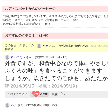
お店・スポットからのメッセージ
ご飯は釜炊きでご提供しています。オススメのだし巻たまごもできたてをお出し
63品あるメニューからオリジナル定食を作ってみて下さい。
第2の家庭料理の味のお店としてぜひ!
おすすめのクチコミ （
2
件）
このお店・スポットの
ハナ
さん （女性/松本市/30代/Lv.2）
(投稿：2010/05
推薦者
れいこぞう
さん （女性/松本市/30代/Lv.12）
外食ですが、和食中心なので体にやさし
ふくろの味」を食べることができます。
しょうか。炊きたてのご飯も、あたた
稿:2014/05/15 掲載：2014/05/19）
0
このクチコミに
現在：
人
ハナ
さん （女性/松本市/30代/Lv.2）