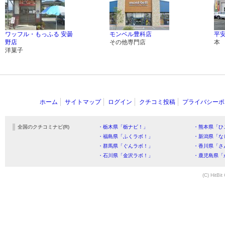
ワッフル・もっふる 安曇
モンベル豊科店
平安
野店
その他専門店
本
洋菓子
ホーム
サイトマップ
ログイン
クチコミ投稿
プライバシーポ
全国のクチコミナビ(R)
・栃木県「栃ナビ！」
・熊本県「ひ
・福島県「ふくラボ！」
・新潟県「な
・群馬県「ぐんラボ！」
・香川県「さ
・石川県「金沢ラボ！」
・鹿児島県「
(C) HitBit