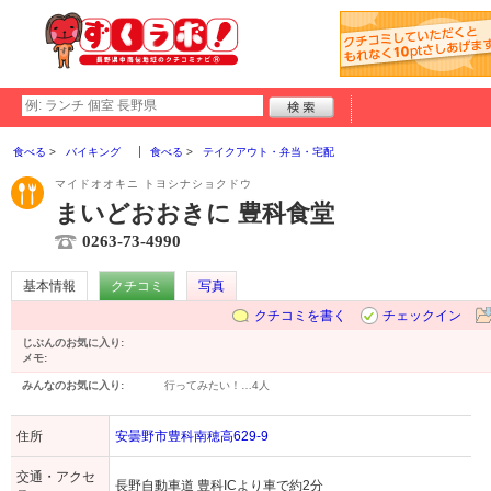
食べる
バイキング
食べる
テイクアウト・弁当・宅配
マイドオオキニ トヨシナショクドウ
まいどおおきに 豊科食堂
0263-73-4990
基本情報
クチコミ
写真
クチコミを書く
チェックイン
じぶんのお気に入り:
メモ:
みんなのお気に入り:
行ってみたい！…
4人
住所
安曇野市豊科南穂高629-9
交通・アクセ
長野自動車道 豊科ICより車で約2分