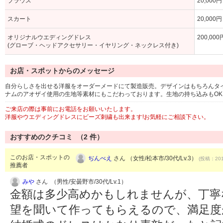
ブラウス
20,000
スカート
20,000
オリジナルウエディングドレス
200,00
(グローブ・ヘッドアクセサリー・イヤリング・ネックレス付き)
お店・スポットからのメッセージ
自分らしさを出せる洋服をオーダーメードにて製造販売。デザインはもちろんタ
ナムのアオザイ使用の生地等素材にもこだわっております。生地の持ち込みもOK
ご来店の際は事前にお電話をお願いいたします。
洋服やウエディングドレスにビーズ刺繍も出来ます!お気軽にご相談下さい。
おすすめのクチコミ （
2
件）
このお店・スポットの
ぢんべえ
さん （女性/松本市/30代/Lv.3）
(投稿：201
推薦者
みや
さん （男性/安曇野市/30代/Lv.1）
金額は多少高めかもしれませんが、丁寧
望を聞いて作ってもらえるので、満足度