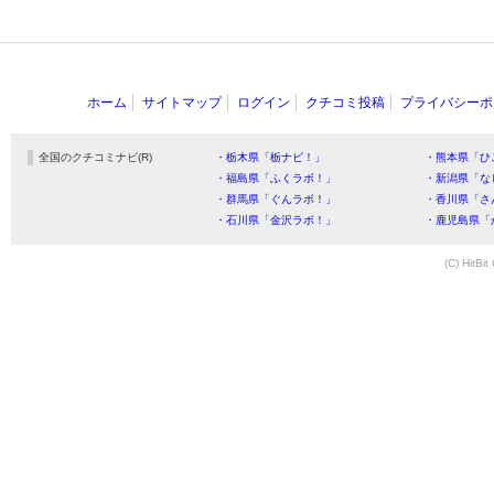
ホーム
サイトマップ
ログイン
クチコミ投稿
プライバシーポ
全国のクチコミナビ(R)
・栃木県「栃ナビ！」
・熊本県「ひ
・福島県「ふくラボ！」
・新潟県「な
・群馬県「ぐんラボ！」
・香川県「さ
・石川県「金沢ラボ！」
・鹿児島県「
(C) HitBit