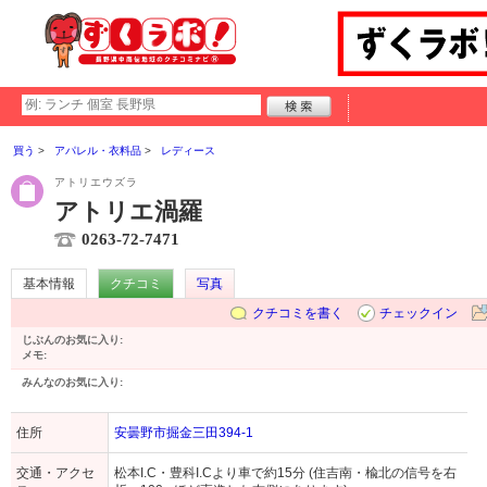
買う
アパレル・衣料品
レディース
アトリエウズラ
アトリエ渦羅
0263-72-7471
基本情報
クチコミ
写真
クチコミを書く
チェックイン
じぶんのお気に入り:
メモ:
みんなのお気に入り:
住所
安曇野市掘金三田394-1
交通・アクセ
松本I.C・豊科I.Cより車で約15分 (住吉南・楡北の信号を右