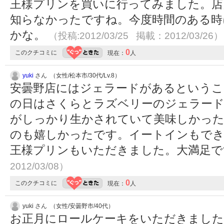
王様プリンを買いに行ってみました。店
知らなかったですね。今度時間のある時
かな。
（投稿:2012/03/25 掲載：2012/03/26）
0
このクチコミに
現在：
人
yuki
さん （女性/松本市/30代/Lv.8）
安曇野店にはジェラードがあるというこ
の日はさくらとラズベリーのジェラード
がしっかり生かされていて美味しかっ
のも嬉しかったです。イートインもで
王様プリンもいただきました。大満足
2012/03/08）
0
このクチコミに
現在：
人
yuki さん （女性/安曇野市/40代）
お正月にロールケーキをいただきました