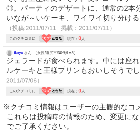
◎。パーティのデザートに、通常の2本
いなが～いケーキ、ワイワイ切り分ける
（投稿:2011/07/11 掲載：2011/07/11）
0
このクチコミに
現在：
人
ikoyu
さん （女性/塩尻市/30代/Lv.8）
ジェラードが食べられます。中には座れ
ルケーキと王様プリンもおいしそうで
2011/07/06）
0
このクチコミに
現在：
人
※クチコミ情報はユーザーの主観的なコ
これらは投稿時の情報のため、変更に
でご了承ください。