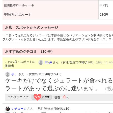
信州松本ロールケーキ
850円
安曇野れもんケーキ
180円
お店・スポットからのメッセージ
一口食べて元気になるジェラードは季節を感じるバリエーションを取り揃えてお
フルプレートもお楽しみいただけます。本店定番の王様プリンや黄金チーズ、ロ
おすすめのクチコミ （
10
件）
このお店・スポットの
ikoyu
さん （女性/塩尻市/30代/Lv.8）
(投稿：2011/0
推薦者
芋。
さん （女性/松本市/40代/Lv.41）
ケーキだけでなくジェラートが食べれ
ラートがあって選ぶのに迷います。
（投稿
0
このクチコミに
現在：
人
シチロージ
さん （男性/松本市/40代/Lv.10）