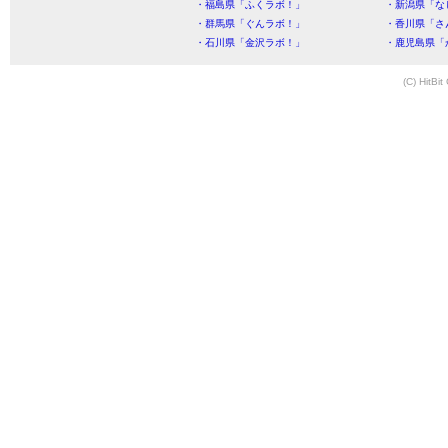
・福島県「ふくラボ！」
・新潟県「な
・群馬県「ぐんラボ！」
・香川県「さ
・石川県「金沢ラボ！」
・鹿児島県「
(C) HitBit