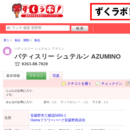
買う
食品・酒類
食品
パティスリー シュテルン アズミノ
パティスリー シュテルン AZUMINO
0263-88-7020
基本情報
クチコミ
写真
クチコミを書く
チェックイン
じぶんのお気に入り:
メモ:
みんなのお気に入り:
趣味…
1人
行ってみたい！…
1人
手土産…
1人
安曇野市三郷温5895-1
住所
Hamaフラワーパーク安曇野商店街