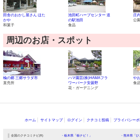
田舎のおかし屋さん ほた
池田町ハーブセンター 道
庄
かや
の駅池田
公
和菓子
食品
周辺のお店・スポット
楡の郷 三郷サラダ市
ハマ園芸(株)HAMAフラ
や
直売所
ワーパーク安曇野
食
花・ガーデニング
ホーム
サイトマップ
ログイン
クチコミ投稿
プライバシーポ
全国のクチコミナビ(R)
・栃木県「栃ナビ！」
・熊本県「ひ