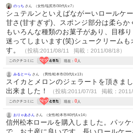
のっち
さん （女性/塩尻市/30代/Lv.7）
シュテルンといえばながーいロールケ
甘さ(甘すぎず)、スポンジ部分は柔ら
もいろんな種類のお菓子があり、目移り
迷ってしまいます(笑)シュークリーム
す。
（投稿:2011/08/11 掲載：2011/08/18）
0
このクチコミに
現在：
人
みるとーら
さん （男性/松本市/20代/Lv.13）
スイカとメロンのジェラートを頂きま
出来ました！
（投稿:2011/07/31 掲載：2011/
0
このクチコミに
現在：
人
おりゃあさん
さん （女性/松本市/40代/Lv.14）
信州松本ロールを購入しました。パッケ
で、お土産に良いです。長いロールケー