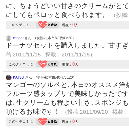
に、ちょうどいい甘さのクリームがと
にしてもペロッと食べられます。
（投稿:2
0
このクチコミに
現在：
人
casper
さん （女性/松本市/40代/Lv.20）
ドーナツセットを購入しました。甘す
稿:2011/11/15 掲載：2011/11/15）
0
このクチコミに
現在：
人
KATSU
さん （男性/松本市/40代/Lv.20）
マンゴーのソルベと､本日のオススメ洋
フルーツ感タップリで美味しかったです！
は､生クリームも程よい甘さ､スポンジ
頂けるお味です！
（投稿:2011/09/20 掲載：2
0
このクチコミに
現在：
人