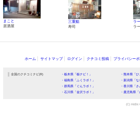
まこと
三重鮨
ラ
居酒屋
寿司
ラ
ホーム
サイトマップ
ログイン
クチコミ投稿
プライバシーポ
全国のクチコミナビ(R)
・栃木県「栃ナビ！」
・熊本県「ひ
・福島県「ふくラボ！」
・新潟県「な
・群馬県「ぐんラボ！」
・香川県「さ
・石川県「金沢ラボ！」
・鹿児島県「
(C) HitBit