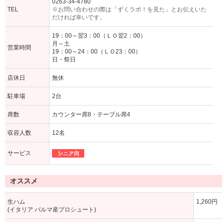
0263-34-4780
TEL
※お問い合わせの際は「ずくラボ！を見た」とお伝えいた
だければ幸いです。
19：00～翌3：00（ＬＯ翌2：00）
月～土
営業時間
19：00～24：00（ＬＯ23：00）
日・祭日
店休日
無休
駐車場
2台
席数
カウンター席8・テーブル席4
収容人数
12名
サービス
オススメ
生ハム
1,260円
(イタリア パルマ産プロシュート)