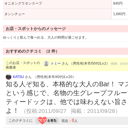
オニオングラタンスープ
840円
タンシチュー
1,680円
お店・スポットからのメッセージ
ゆっくりと飲んで食べれる、大人の時間が過ごせます。
おすすめのクチコミ （
2
件）
このお店・スポットの
トミー
さん （男性/松本市/50代/Lv.2）
(投稿：2010/
推薦者
KATSU
さん （男性/松本市/40代/Lv.20）
知る人ぞ知る、本格的な大人のBar！ 
という感じで、名物の生グレープフルー
ティードックは、他では味わえない旨さ
よ！
（投稿:2011/09/27 掲載：2011/09/28）
0
このクチコミに
現在：
人