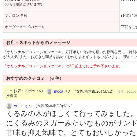
(味が3種類ございます)
マカロン 各種
(1個)2
オーダーメードのケーキ
下記をご
お店・スポットからのメッセージ
「オリジナルデコレーションケーキ」好評承り中!お持ち頂いた原稿を元に、特
が大人気!!また、お好きな商品を詰めてお作りするギフトもございます。用途・
「オリジナルデコレーションケーキ」は3日前までにご予約下さいませ。
おすすめのクチコミ （
6
件）
このお店・スポットの
moca
さん （女性/松本市/20代/Lv.2）
(投稿：2011/0
推薦者
Aruco
さん （女性/松本市/40代/Lv.1）
くるみの木がほしくて行ってみました
にくるみのヌガーみたいなものがサン
甘味も抑え気味で、とてもおいしかった