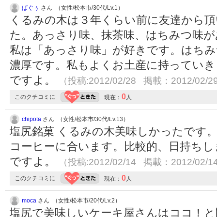
ぱぐぅ
さん （女性/松本市/30代/Lv.1）
くるみの木は３年くらい前に友達から頂
た。あっさり味、抹茶味、はちみつ味が
私は「あっさり味」が好きです。はちみ
濃厚です。私もよくお土産に持っていき
ですよ。
（投稿:2012/02/28 掲載：2012/02/2
0
このクチコミに
現在：
人
chipota
さん （女性/松本市/30代/Lv.13）
塩尻銘菓 くるみの木美味しかったです
コーヒーに合います。比較的、日持ちし
ですよ。
（投稿:2012/02/14 掲載：2012/02/1
0
このクチコミに
現在：
人
moca
さん （女性/松本市/20代/Lv.2）
塩尻で美味しいケーキ屋さんはココ！と