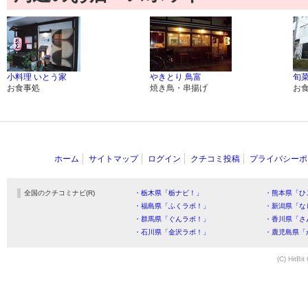
小料理 いとう家
やきとり 鳥富
旬菜
お食事処
焼き鳥・串揚げ
お
ホーム
サイトマップ
ログイン
クチコミ投稿
プライバシーポ
全国のクチコミナビ(R)
・栃木県「栃ナビ！」
・熊本県「ひ
・福島県「ふくラボ！」
・新潟県「な
・群馬県「ぐんラボ！」
・香川県「さ
・石川県「金沢ラボ！」
・鹿児島県「
(C) HitBit