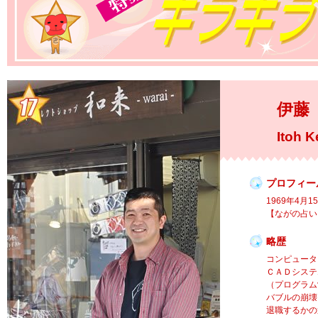
伊藤
Itoh K
プロフィー
1969年4月
【ながの占い
略歴
コンピュータ
ＣＡＤシステ
（プログラム
バブルの崩壊
退職するかの