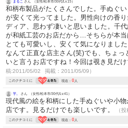
まるこ
さん （女性/松本市/30代/Lv.15）
和柄布製品がたくさんでした。手ぬぐい
が安くて光ってました。男性向けの香り
ディア、思わず凄いと思いました。千代
が和紙工芸のお店だから…そちらが本当
とても可愛いし、安くて気になりました
なんて正直な店主さん(笑)でも、ちょ
いと言うお店ですね！今回は覗き見だ
稿:2011/05/02 掲載：2011/05/09）
0
このクチコミに
現在：
人
芋。
さん （女性/松本市/30代/Lv.41）
現代風の絵を和柄にした手ぬぐいや小物
店です。見るだけでも楽しいです。
（投稿
0
このクチコミに
現在：
人