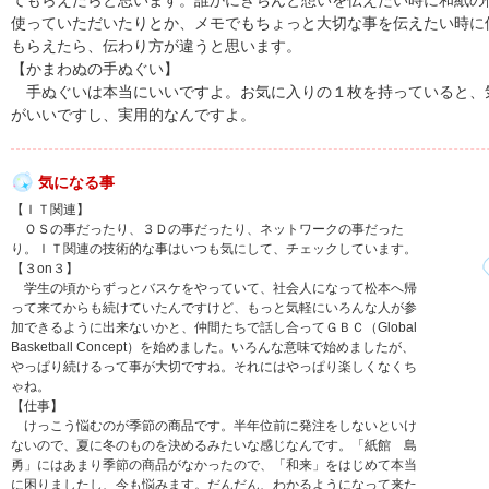
てもらえたらと思います。誰かにきちんと想いを伝えたい時に和紙の
使っていただいたりとか、メモでもちょっと大切な事を伝えたい時に
もらえたら、伝わり方が違うと思います。
【かまわぬの手ぬぐい】
手ぬぐいは本当にいいですよ。お気に入りの１枚を持っていると、
がいいですし、実用的なんですよ。
気になる事
【ＩＴ関連】
ＯＳの事だったり、３Ｄの事だったり、ネットワークの事だった
り。ＩＴ関連の技術的な事はいつも気にして、チェックしています。
【３on３】
学生の頃からずっとバスケをやっていて、社会人になって松本へ帰
って来てからも続けていたんですけど、もっと気軽にいろんな人が参
加できるように出来ないかと、仲間たちで話し合ってＧＢＣ（Global
Basketball Concept）を始めました。いろんな意味で始めましたが、
やっぱり続けるって事が大切ですね。それにはやっぱり楽しくなくち
ゃね。
【仕事】
けっこう悩むのが季節の商品です。半年位前に発注をしないといけ
ないので、夏に冬のものを決めるみたいな感じなんです。「紙館 島
勇」にはあまり季節の商品がなかったので、「和来」をはじめて本当
に困りましたし、今も悩みます。だんだん、わかるようになって来た