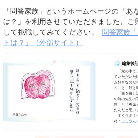
「問答家族」というホームページの「あ
は？」を利用させていただきました。ご
して挑戦してみてください。
問答家族
トは？」（外部サイト）
編集後
「家の中で、
ていただいた
ム好きなのだ
ム」と、静と
「白を白と認
の時の先生の
性」と「勇気
たんだと思い
ずくラボ！へ
材：
にしやん