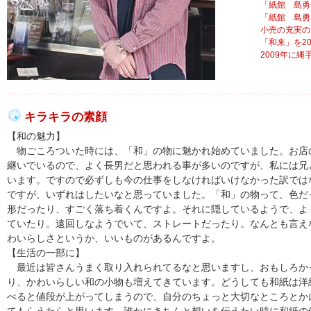
「紙館 島勇
「紙館 島勇
小売の充実の
「和来」を2
2009年に
キラキラの素顔
【和の魅力】
物ごころついた時には、「和」の物に魅かれ始めていました。お店
継いでいるので、よく長男だと思われる事が多いのですが、私には兄
います。ですので必ずしも今の仕事をしなければいけなかった訳では
ですが、いずれはしたいなと思っていました。「和」の物って、色だ
形だったり、すごく落ち着くんですよ。それに隠しているようで、よ
ていたり。遠回しなようでいて、ストレートだったり。なんとも言え
わいらしさというか、いいものがあるんですよ。
【生活の一部に】
最近は皆さんうまく取り入れられてるなと思いますし、おもしろか
り、かわいらしい和の小物も増えてきています。どうしても和紙は洋
べると値段が上がってしまうので、自分のちょっと大切なところとか