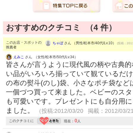
おすすめのクチコミ （
4
件）
このお店・スポットの
ちゃぼ
さん （男性/松本市/40代/Lv.10）
(投稿：2011
推薦者
えみこ
さん （女性/松本市/50代/Lv.34）
皆さんが言うように現代風の柄や古典的
い品がいろいろ揃っていて観ているだけ
の布の熨斗(のし)袋、小さなポチ袋な
一個づつ買って来ました。ベビーのスタ
も可愛いです。プレゼントにも自分用に
ました。
（投稿:2012/03/20 掲載：2012/03/2
0
このクチコミに
現在：
人