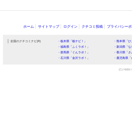
ホーム
サイトマップ
ログイン
クチコミ投稿
プライバシーポ
全国のクチコミナビ(R)
・栃木県「栃ナビ！」
・熊本県「ひ
・福島県「ふくラボ！」
・新潟県「な
・群馬県「ぐんラボ！」
・香川県「さ
・石川県「金沢ラボ！」
・鹿児島県「
(C) HitBit