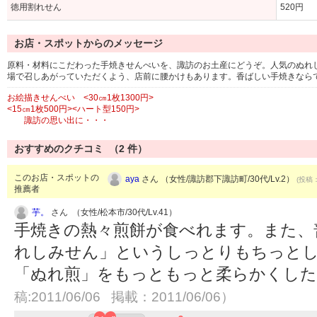
徳用割れせん
520円
お店・スポットからのメッセージ
原料・材料にこだわった手焼きせんべいを、諏訪のお土産にどうぞ。人気のぬれ
場で召しあがっていただくよう、店前に腰かけもあります。香ばしい手焼きなら
お絵描きせんべい <30㎝1枚1300円>
<15㎝1枚500円><ハート型150円>
諏訪の思い出に・・・
おすすめのクチコミ （
2
件）
このお店・スポットの
aya
さん （女性/諏訪郡下諏訪町/30代/Lv.2）
(投稿：
推薦者
芋。
さん （女性/松本市/30代/Lv.41）
手焼きの熱々煎餅が食べれます。また、
れしみせん」というしっとりもちっとし
「ぬれ煎」をもっともっと柔らかくし
稿:2011/06/06 掲載：2011/06/06）