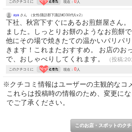
0
このクチコミに
現在：
人
aya
さん （女性/諏訪郡下諏訪町/30代/Lv.2）
下社、秋宮下すぐにあるお煎餅屋さん。
ました。しっとりお餅のようなお煎餅
他にその場で焼きたての温かいパリパ
きます！これまたおすすめ。 お店のお
で、おしゃべりしてくれます。
（投稿:201
0
このクチコミに
現在：
人
※クチコミ情報はユーザーの主観的なコ
これらは投稿時の情報のため、変更に
でご了承ください。
このお店・スポットのクチ