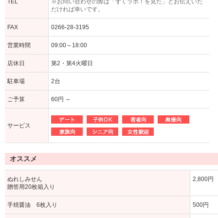
TEL
※お問い合わせの際は「ずくラボ！を見た」とお伝えいた
だければ幸いです。
FAX
0266-28-3195
営業時間
09:00～18:00
店休日
第2・第4火曜日
駐車場
2台
ご予算
60円 ～
サービス
オススメ
ぬれしみせん
2,800円
贈答用20枚箱入り
手焼醤油 6枚入り
500円