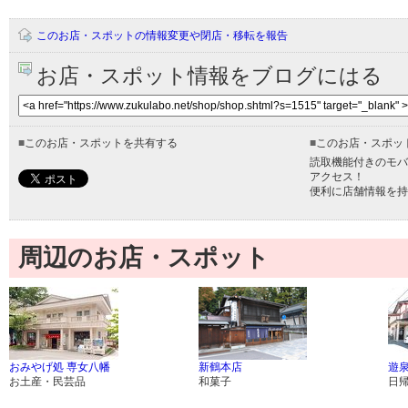
このお店・スポットの情報変更や閉店・移転を報告
お店・スポット情報をブログにはる
■
このお店・スポットを共有する
■
このお店・スポッ
読取機能付きのモバ
アクセス！
便利に店舗情報を持
周辺のお店・スポット
おみやげ処 専女八幡
新鶴本店
遊泉
お土産・民芸品
和菓子
日