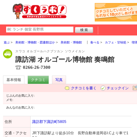
遊ぶ
美術館・博物館・図書館ほか
美術館・博物館
食べる
カフェ・甘味処
喫
スワコ オルゴールハクブツカン ソウメイカン
諏訪湖 オルゴール博物館 奏鳴館
0266-26-7300
基本情報
クチコミ
写真
クチコミを書く
チェックイン
じぶんのお気に入り:
メモ:
みんなのお気に入り:
住所
諏訪郡下諏訪町5805
交通・アクセ
JR下諏訪駅より徒歩10分 長野自動車道岡谷I.Cより車で1