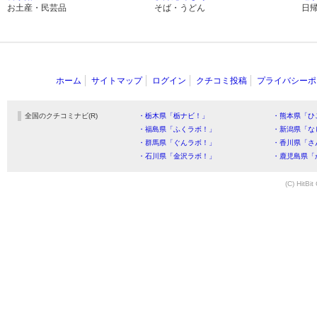
お土産・民芸品
そば・うどん
日
ホーム
サイトマップ
ログイン
クチコミ投稿
プライバシーポ
全国のクチコミナビ(R)
・栃木県「栃ナビ！」
・熊本県「ひ
・福島県「ふくラボ！」
・新潟県「な
・群馬県「ぐんラボ！」
・香川県「さ
・石川県「金沢ラボ！」
・鹿児島県「
(C) HitBit