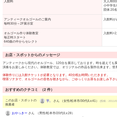
入館料
大人/80
小中学生/
団体:20
アンティークオルゴールのご案内
入館料が
毎時30分～2F展示室
オルゴール作り体験教室
入館料+2
毎正時スタート
640曲の中からセレクト
お店・スポットからのメッセージ
アンティークから現代のオルゴール、120台を展示しております。時を超えても
演奏をお楽しみください。体験教室では、オリジナルの作品を製作出来ます。世界
体験作りには入館チケットが必要となります。40分程お時間いただきます。
喫茶ソナタで、オルゴールの音色を聴きながら、ごゆっくりお茶をお楽しみ下さい
おすすめのクチコミ （
2
件）
このお店・スポットの
芋。
さん （女性/松本市/30代/Lv.41）
(投稿：2011/0
推薦者
おやっきー
さん （男性/松本市/20代/Lv.28）