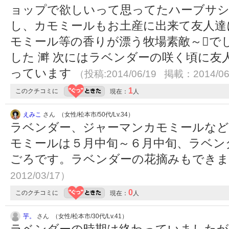
ョップで欲しいって思ってたハーブサシ
し、カモミールもお土産に出来て友人達
モミール等の香りが漂う牧場素敵～で
した 溿 次にはラベンダーの咲く頃に友
っています
（投稿:2014/06/19 掲載：2014/06
1
このクチコミに
現在：
人
えみこ
さん （女性/松本市/50代/Lv.34）
ラベンダー、ジャーマンカモミールなど
モミールは５月中旬～６月中旬、ラベン
ごろです。ラベンダーの花摘みもでき
2012/03/17）
0
このクチコミに
現在：
人
芋。
さん （女性/松本市/30代/Lv.41）