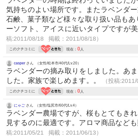
ラベンダーの時期は終わっていましたが
気持ちのよい場所です。またラベンダー
石鹸、菓子類など様々な取り扱い品もあ
ーソフト、アイスに近いタイプですが
稿:2011/08/18 掲載：2011/08/18）
0
このクチコミに
現在：
人
casper
さん （女性/松本市/40代/Lv.20）
ラベンダーの摘み取りをしました。あ
した。家族で楽しめます。。
（投稿:2011/
0
このクチコミに
現在：
人
にゃご
さん （女性/塩尻市/60代/Lv.4）
ラベンダー農場ですが、桜もとてもきれ
見するのに最適です。アロマ商品など
稿:2011/05/21 掲載：2011/06/13）