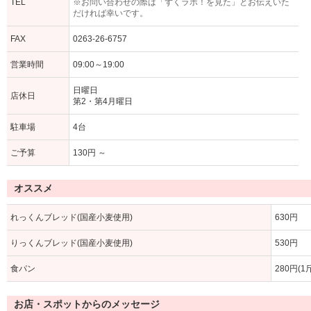
TEL
※お問い合わせの際は「ずくラボ！を見た」とお伝えいた
だければ幸いです。
FAX
0263-26-6757
営業時間
09:00～19:00
日曜日
店休日
第2・第4月曜日
駐車場
4台
ご予算
130円 ～
オススメ
れっくんブレッド(国産小麦使用)
630円
りっくんブレッド(国産小麦使用)
530円
食パン
280円(1
お店・スポットからのメッセージ