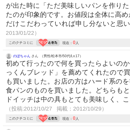
が出た時に「ただ美味しいパンを作りた
たのが印象的です。お値段は全体に高め
だけこだわっていれば申し分ないと思
2013/01/22）
0
このクチコミに
現在：
人
のぼちゃん
さん （男性/松本市/50代/Lv.17）
初めて行ったので何を買ったらよいのか
っくんブレッド」を薦めてくれたので
も買いました。お店の方はハード系のを
食パンのものを買いました。どちらも
ドイッチは中の具もとても美味しく、こ
（投稿:2012/10/27 掲載：2012/10/29）
0
このクチコミに
現在：
人