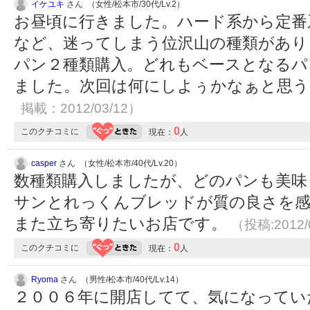
イケユキ
さん （女性/松本市/30代/Lv.2）
お昼頃に行きました。ハード系から定番
など、迷ってしまう位沢山の種類があり
パン２種類購入。どれもベースとなるパ
ました。次回は何にしよぅかなぁと思
掲載：2012/03/12）
0
このクチコミに
現在：
人
casper
さん （女性/松本市/40代/Lv.20）
数種類購入しましたが、どのパンも美味
サンとれっくんブレッドが質の良さを感
また立ち寄りたいお店です。
（投稿:2012/
0
このクチコミに
現在：
人
Ryoma
さん （男性/松本市/40代/Lv.14）
２００６年に開店してて、気になってい