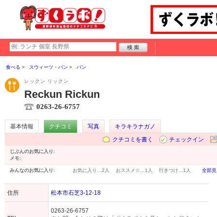
食べる
スウィーツ・パン
パン
レックン リックン
Reckun Rickun
0263-26-6757
基本情報
クチコミ
写真
キラキラナガノ
クチコミを書く
チェックイン
じぶんのお気に入り:
メモ:
みんなのお気に入り:
お気に入り…
2人
おススメ☆…
1人
行きつけ…
1人
全部見
住所
松本市石芝3-12-18
0263-26-6757