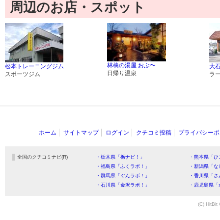
周辺のお店・スポット
林檎の湯屋 おぶ〜
松本トレーニングジム
大
日帰り温泉
スポーツジム
ラ
ホーム
サイトマップ
ログイン
クチコミ投稿
プライバシーポ
全国のクチコミナビ(R)
・栃木県「栃ナビ！」
・熊本県「ひ
・福島県「ふくラボ！」
・新潟県「な
・群馬県「ぐんラボ！」
・香川県「さ
・石川県「金沢ラボ！」
・鹿児島県「
(C) HitBit