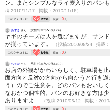
ン。またシンプルなライ麦入りのパン
稿:2010/11/17 掲載：2010/11/18）
0
このクチコミに
現在：
人
あずき
さん （女性/松本市/50代/Lv.4）
ヤギのチーズは人を選びますが、サン
が揃っています。
（投稿:2010/08/24 掲載：2
0
このクチコミに
現在：
人
ちゃぼ
さん （男性/松本市/40代/Lv.10）
お店の外観がかわいらしく、駐車場も止
面方向と反対の方向から向かうと行き過
う）のでご注意を。どのパンもおいし
なおかつ個性的。パンのお好きな方は少
ありますよ。
（投稿:2010/06/12 掲載：2010/
0
このクチコミに
現在：
人