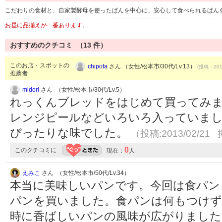
こだわりの食材と、自家製酵母を使ったぱんを中心に、安心して食べられるぱん
お昼に品揃えが一番あります。
おすすめのクチコミ （
13
件）
このお店・スポットの
chipota
さん （女性/松本市/30代/Lv.13）
(投稿：2010
推薦者
midori
さん （女性/松本市/30代/Lv.5）
れっくんブレッドをはじめて買ってみ
レンジピールなどいろいろ入っていま
ぴったりな味でした。
（投稿:2013/02/21 
0
このクチコミに
現在：
人
えみこ
さん （女性/松本市/50代/Lv.34）
本当に美味しいパンです。今回は食パン
パンを買いました。食パンは何もつけず
時に香ばしいパンの風味が広がりました