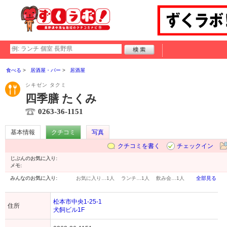
食べる
居酒屋・バー
居酒屋
シキゼン タクミ
四季膳 たくみ
0263-36-1151
基本情報
クチコミ
写真
クチコミを書く
チェックイン
じぶんのお気に入り:
メモ:
みんなのお気に入り:
お気に入り…
1人
ランチ…
1人
飲み会…
1人
全部見る
松本市中央1-25-1
住所
犬飼ビル1F