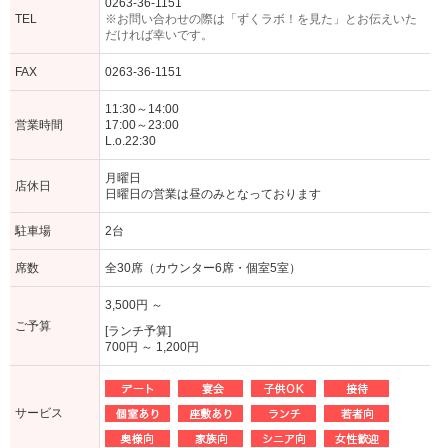
0263-36-1151
TEL
※お問い合わせの際は「ずくラボ！を見た」とお伝えいた
だければ幸いです。
FAX
0263-36-1151
11:30～14:00
営業時間
17:00～23:00
L.o.22:30
月曜日
店休日
日曜日の営業は昼のみとなっております
駐車場
2台
席数
全30席（カウンター6席・個室5室）
3,500円 ～
ご予算
[ランチ予算]
700円 ～ 1,200円
サービス