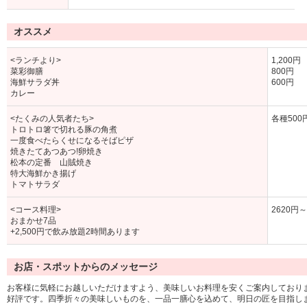
オススメ
<ランチより>
1,200円
菜彩御膳
800円
海鮮サラダ丼
600円
カレー
<たくみの人気者たち>
各種500
トロトロ箸で切れる豚の角煮
一度食べたらくせになるそばピザ
焼きたてあつあつ!卵焼き
松本の定番 山賊焼き
特大海鮮かき揚げ
トマトサラダ
<コース料理>
2620円～
おまかせ7品
+2,500円で飲み放題2時間あります
お店・スポットからのメッセージ
お客様に気軽にお越しいただけますよう、美味しいお料理を安くご案内しており
好評です。四季折々の美味しいものを、一品一膳心を込めて、明日の匠を目指しま