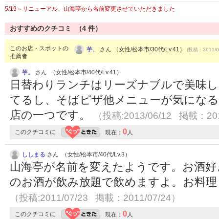
5/19～リニューアル、山海亭から名前変更させていただきました
おすすめのクチコミ （
4
件）
このお店・スポットの
芋。
さん （女性/松本市/30代/Lv.41）
(投稿：2011/0
推薦者
芋。
さん （女性/松本市/40代/Lv.41）
日替わりランチはリーズナブルで美味し
てるし、そばピザ他メニューが気になる
店の一つです。
（投稿:2013/06/12 掲載：201
0
このクチコミに
現在：
人
ししまる
さん （女性/松本市/40代/Lv.3）
山海亭が名前を変えたようです。お酒好
のお酒が飲み放題で飲めますよ。お料理
（投稿:2011/07/23 掲載：2011/07/24）
0
このクチコミに
現在：
人