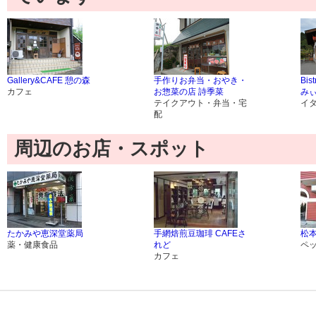
Gallery&CAFE 憩の森
手作りお弁当・おやき・
Bis
カフェ
お惣菜の店 詩季菜
み
テイクアウト・弁当・宅
イ
配
周辺のお店・スポット
たかみや恵深堂薬局
手網焙煎豆珈琲 CAFEさ
松
薬・健康食品
れど
ペ
カフェ