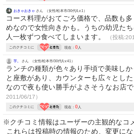
おきゃおきゃ
さん （女性/松本市/30代/Lv.1）
コース料理がおてごろ価格で、品数も多
めなので女性向きかも。うちの幼児たち
人一枚ずつ食べてしまいます。
（投稿:201
0
このクチコミに
現在：
人
芋。
さん （女性/松本市/30代/Lv.41）
ランチの種類が色々あり手頃で美味しか
と座敷があり、カウンターも広々とした
なので夜も使い勝手がよさそうなお店
2011/06/17）
0
このクチコミに
現在：
人
※クチコミ情報はユーザーの主観的なコ
これらは投稿時の情報のため、変更に