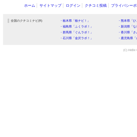
ホーム
サイトマップ
ログイン
クチコミ投稿
プライバシーポ
全国のクチコミナビ(R)
・栃木県「栃ナビ！」
・熊本県「ひ
・福島県「ふくラボ！」
・新潟県「な
・群馬県「ぐんラボ！」
・香川県「さ
・石川県「金沢ラボ！」
・鹿児島県「
(C) HitBit