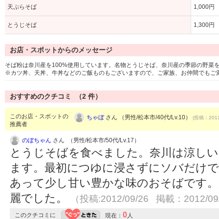
天ぷらそば
1,000円
とうじそば
1,300円
お店・スポットからのメッセージ
そば粉は奈川産を100%使用しています。名物とうじそば、奈川産の季節の野菜
※カツ丼、天丼、牛丼などのご飯ものもございますので、ご家族、お仲間でもご
おすすめのクチコミ （
2
件）
このお店・スポットの
ちゃぼ
さん （男性/松本市/40代/Lv.10）
(投稿：2011
推薦者
のぼちゃん
さん （男性/松本市/50代/Lv.17）
とうじそばを食べました。奈川は涼しい
ます。最初につゆに浸さずにソバだけで
あって少し甘い豊かな味のおそばです。
麗でした。
（投稿:2012/09/26 掲載：2012/09
0
このクチコミに
現在：
人