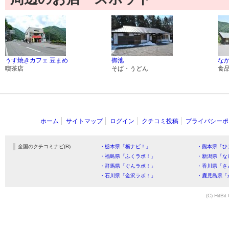
うす焼きカフェ 豆まめ
御池
な
喫茶店
そば・うどん
食
ホーム
サイトマップ
ログイン
クチコミ投稿
プライバシーポ
全国のクチコミナビ(R)
・栃木県「栃ナビ！」
・熊本県「ひ
・福島県「ふくラボ！」
・新潟県「な
・群馬県「ぐんラボ！」
・香川県「さ
・石川県「金沢ラボ！」
・鹿児島県「
(C) HitBit