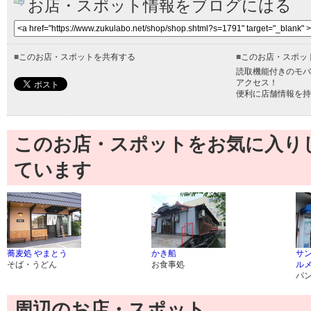
お店・スポット情報をブログにはる
■
このお店・スポットを共有する
■
このお店・スポッ
読取機能付きのモバ
アクセス！
便利に店舗情報を持
このお店・スポットをお気に入り
ています
蕎麦処 やまとう
かき船
サン
そば・うどん
お食事処
ルメ
パ
周辺のお店・スポット