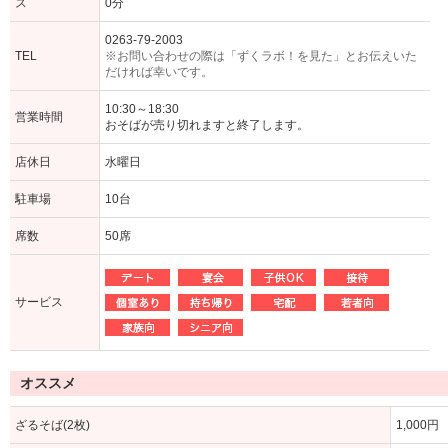
ス
0分
0263-79-2003
TEL
※お問い合わせの際は「ずくラボ！を見た」とお伝えいた
だければ幸いです。
10:30～18:30
営業時間
おそばが売り切れますと終了します。
店休日
水曜日
駐車場
10台
席数
50席
サービス
オススメ
ざるそば(2枚)
1,000円