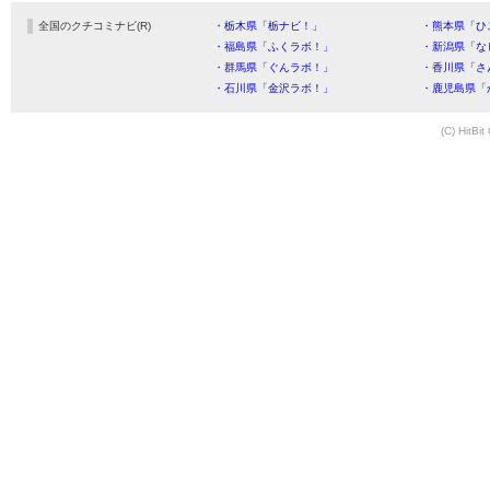
全国のクチコミナビ(R)
・栃木県「栃ナビ！」
・熊本県「ひ
・福島県「ふくラボ！」
・新潟県「な
・群馬県「ぐんラボ！」
・香川県「さ
・石川県「金沢ラボ！」
・鹿児島県「
(C) HitBit