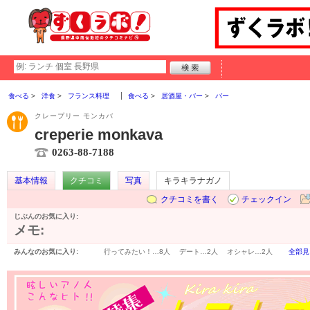
食べる
洋食
フランス料理
食べる
居酒屋・バー
バー
クレープリー モンカバ
creperie monkava
0263-88-7188
基本情報
クチコミ
写真
キラキラナガノ
クチコミを書く
チェックイン
じぶんのお気に入り:
メモ:
みんなのお気に入り:
行ってみたい！…
8人
デート…
2人
オシャレ…
2人
全部見