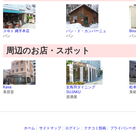
スヰト 縄手本店
パン・ド・カンパーニュ
Bou
パン
パン
パ
周辺のお店・スポット
Kava
女鳥羽ダイニング
松本
美容室
SUJAKU
美
居酒屋
ホーム
サイトマップ
ログイン
クチコミ投稿
プライバシーポ