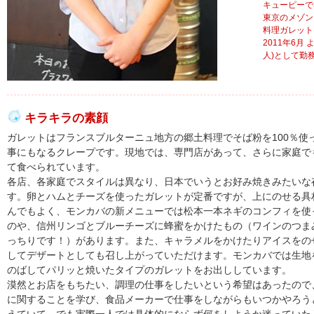
キューピーで
東京のメゾン
料理ガレット
2011年6月 
人)として勤
キラキラの素顔
ガレットはフランスブルターニュ地方の郷土料理でそば粉を100％使
事にもなるクレープです。現地では、専門店があって、さらに家庭で
て食べられています。
各店、各家庭でスタイルは異なり、日本でいうとお好み焼きみたいな
す。卵とハムとチーズを使ったガレットが定番ですが、上にのせる具
んでもよく、モンカバの新メニューでは松本一本ネギのコンフィを使
のや、信州リンゴとブルーチーズに蜂蜜をかけたもの（ワインのつま
っちりです！）があります。また、キャラメルをかけたりアイスをの
してデザートとしても召し上がっていただけます。モンカバでは生地
のばしてパリッと焼いたタイプのガレットをお出ししています。
漠然とお店をもちたい、調理の仕事をしたいという希望はあったので
に関することを学び、食品メーカーで仕事をしながらもいつかやろう