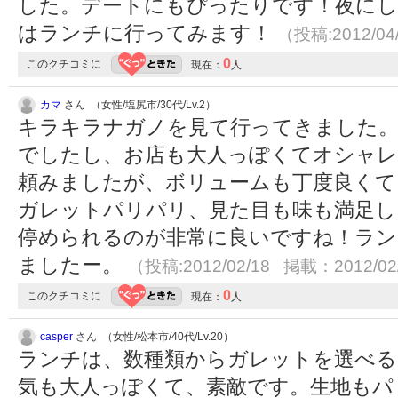
した。デートにもぴったりです！夜にし
はランチに行ってみます！
（投稿:2012/04
0
このクチコミに
現在：
人
カマ
さん （女性/塩尻市/30代/Lv.2）
キラキラナガノを見て行ってきました。
でしたし、お店も大人っぽくてオシャレ。
頼みましたが、ボリュームも丁度良くて
ガレットパリパリ、見た目も味も満足し
停められるのが非常に良いですね！ラン
ましたー。
（投稿:2012/02/18 掲載：2012/02
0
このクチコミに
現在：
人
casper
さん （女性/松本市/40代/Lv.20）
ランチは、数種類からガレットを選べる
気も大人っぽくて、素敵です。生地もパ