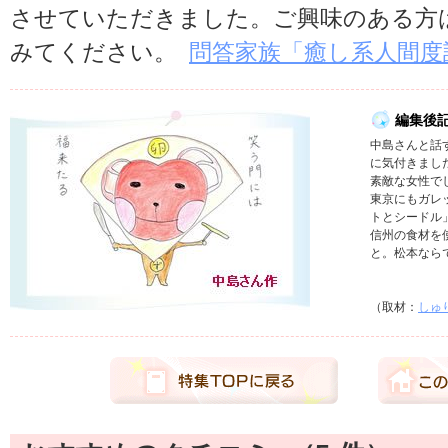
させていただきました。ご興味のある方
みてください。
問答家族「癒し系人間度
編集後
中島さんと話
に気付きまし
素敵な女性で
東京にもガレ
トとシードル
信州の食材を
と。松本なら
（取材：
しゅ