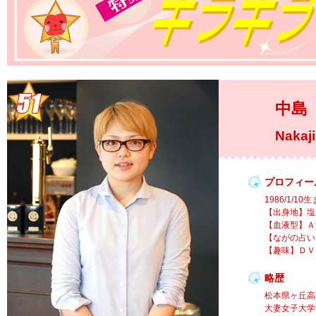
中島
Nakaj
プロフィー
1986/1/10
【出身地】塩
【血液型】Ａ
【ながの占い
【趣味】ＤＶ
略歴
松本県ヶ丘高
大妻女子大学