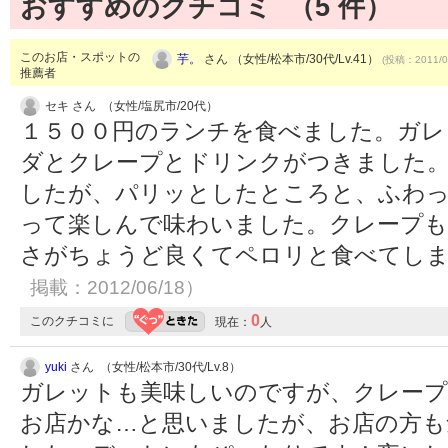
おすすめのクチコミ （
5
件）
このお店・スポットの
芋。
さん （女性/松本市/30代/Lv.41）
(投稿：2011/0
推薦者
セキ さん （女性/塩尻市/20代）
１５００円のランチを食べました。ガレ
ダとクレープとドリンクがつきました
したが、パリッとしたところと、ふわ
って楽しんで味わいました。クレープも
さがちょうど良くてペロリと食べてし
掲載：2012/06/18）
0
このクチコミに
現在：
人
yuki
さん （女性/松本市/30代/Lv.8）
ガレットも美味しいのですが、クレープ
お店かな…と思いましたが、お店の方も