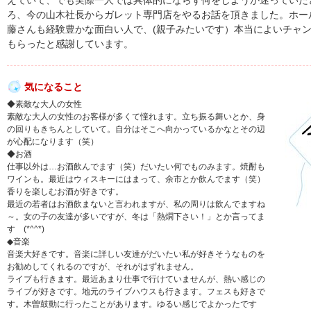
えていて、でも実際一人では具体的にならず何をしようか迷っていた
ろ、今の山木社長からガレット専門店をやるお話を頂きました。ホー
藤さんも経験豊かな面白い人で、(親子みたいです）本当によいチャ
もらったと感謝しています。
気になること
◆素敵な大人の女性
素敵な大人の女性のお客様が多くて憧れます。立ち振る舞いとか、身
の回りもきちんとしていて。自分はそこへ向かっているかなとその辺
が心配になります（笑）
◆お酒
仕事以外は…お酒飲んでます（笑）だいたい何でものみます。焼酎も
ワインも。最近はウィスキーにはまって、余市とか飲んでます（笑）
香りを楽しむお酒が好きです。
最近の若者はお酒飲まないと言われますが、私の周りは飲んでますね
～。女の子の友達が多いですが、冬は「熱燗下さい！」とか言ってま
す (*^^*)
◆音楽
音楽大好きです。音楽に詳しい友達がだいたい私が好きそうなものを
お勧めしてくれるのですが、それがはずれません。
ライブも行きます。最近あまり仕事で行けていませんが、熱い感じの
ライブが好きです。地元のライブハウスも行きます。フェスも好きで
す。木曽鼓動に行ったことがあります。ゆるい感じでよかったです