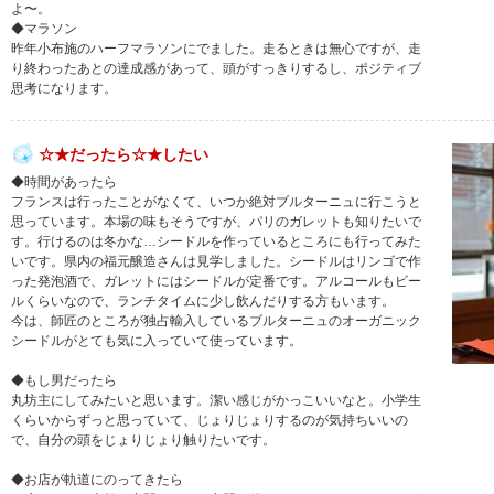
よ〜。
◆マラソン
昨年小布施のハーフマラソンにでました。走るときは無心ですが、走
り終わったあとの達成感があって、頭がすっきりするし、ポジティブ
思考になります。
☆★だったら☆★したい
◆時間があったら
フランスは行ったことがなくて、いつか絶対ブルターニュに行こうと
思っています。本場の味もそうですが、パリのガレットも知りたいで
す。行けるのは冬かな…シードルを作っているところにも行ってみた
いです。県内の福元醸造さんは見学しました。シードルはリンゴで作
った発泡酒で、ガレットにはシードルが定番です。アルコールもビー
ルくらいなので、ランチタイムに少し飲んだりする方もいます。
今は、師匠のところが独占輸入しているブルターニュのオーガニック
シードルがとても気に入っていて使っています。
◆もし男だったら
丸坊主にしてみたいと思います。潔い感じがかっこいいなと。小学生
くらいからずっと思っていて、じょりじょりするのが気持ちいいの
で、自分の頭をじょりじょり触りたいです。
◆お店が軌道にのってきたら