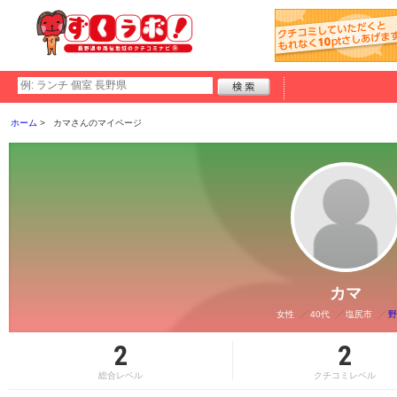
ホーム
カマさんのマイページ
カマ
女性
40代
塩尻市
野
2
2
総合レベル
クチコミレベル