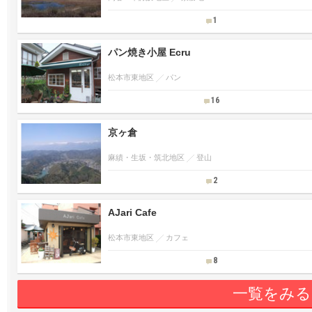
1
パン焼き小屋 Ecru
松本市東地区
パン
16
京ヶ倉
麻績・生坂・筑北地区
登山
2
AJari Cafe
松本市東地区
カフェ
8
一覧をみる