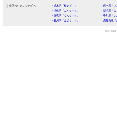
全国のクチコミナビ(R)
・栃木県「栃ナビ！」
・熊本県「ひ
・福島県「ふくラボ！」
・新潟県「な
・群馬県「ぐんラボ！」
・香川県「さ
・石川県「金沢ラボ！」
・鹿児島県「
(C) HitBit