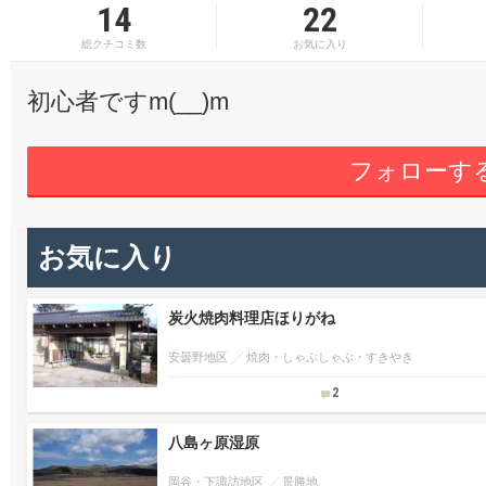
14
22
総クチコミ数
お気に入り
初心者ですm(__)m
フォローす
お気に入り
炭火焼肉料理店ほりがね
安曇野地区
焼肉・しゃぶしゃぶ・すきやき
2
八島ヶ原湿原
岡谷・下諏訪地区
景勝地