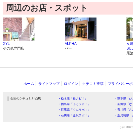
周辺のお店・スポット
XYL
ALPHA
女
その他専門店
バー
SU
居
ホーム
サイトマップ
ログイン
クチコミ投稿
プライバシーポ
全国のクチコミナビ(R)
・栃木県「栃ナビ！」
・熊本県「ひ
・福島県「ふくラボ！」
・新潟県「な
・群馬県「ぐんラボ！」
・香川県「さ
・石川県「金沢ラボ！」
・鹿児島県「
(C) HitBit