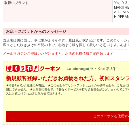
取扱いブランド
Y's、Y-
MARITH
A.T、AT
H.P.FR
お店・スポットからのメッセージ
当店南は川に面し、冬は陽がふりそそぎ、夏は風が吹きぬけます。このロケーシ
広々とした吹き抜けの空間の中で、心地よく服を探して欲しいと思います。心よ
メールマガジンご登録いただけますと、お店のお得情報ご案内致します
La cienega(ラ・シェネガ)
新規顧客登録いただきお買物された方、初回スタンプ
★本券1枚でお1組様のみ有効。 ★この画面をプリントアウトしたものか携帯画面を、ご注文の
用はできません。 ★お店側の都合で、予告なくサービスを打ち切る場合がございますのでご了
又はお買上げされた方に限らせて頂きます。
このクーポンを使用す