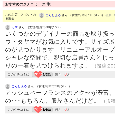
おすすめのクチコミ （
2
件）
このお店・スポットの
こんしぇる
さん （女性/松本市/30代/Lv.3）
(投稿：2
推薦者
カマ
さん （女性/塩尻市/30代/Lv.2）
いくつかのデザイナーの商品を取り扱っ
ウ・タヤマがお気に入りです。サイズ展
のが見つかります。リニューアルオープ
シャレな空間で、親切な店員さんとじっ
りの一着を見つけられますよ。
（投稿:201
0
このクチコミに
現在：
人
こんしぇる
さん （女性/松本市/30代/Lv.3）
アッシュペーフランスのアクセが豊富
の･･･もちろん、服屋さんだけど。
（投稿:
0
このクチコミに
現在：
人