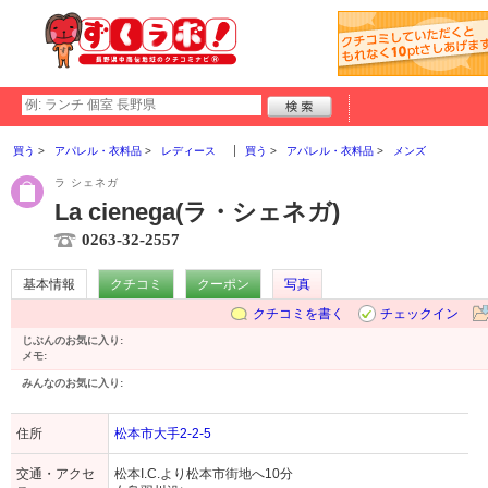
買う
アパレル・衣料品
レディース
買う
アパレル・衣料品
メンズ
ラ シェネガ
La cienega(ラ・シェネガ)
0263-32-2557
基本情報
クチコミ
クーポン
写真
クチコミを書く
チェックイン
じぶんのお気に入り:
メモ:
みんなのお気に入り:
住所
松本市大手2-2-5
交通・アクセ
松本I.C.より松本市街地へ10分