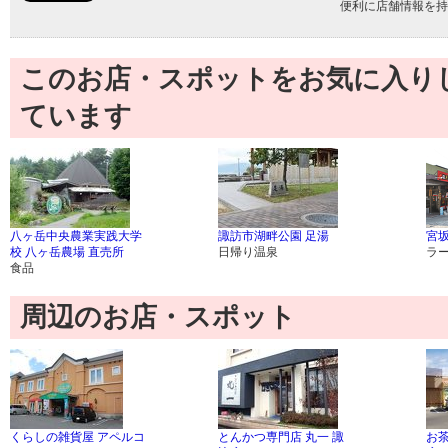
便利に店舗情報を持
このお店・スポットをお気に入り
ています
八ヶ岳中央農業実践大学
諏訪市湖畔公園 足湯
宮
校 八ヶ岳農場 直売所
日帰り温泉
ラ
食品
周辺のお店・スポット
くらしの雑貨屋 アペルコ
とんかつ専門店 丸一 諏
お