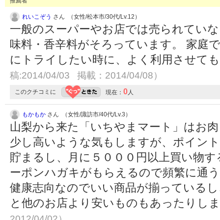
推薦者
れいこぞう
さん （女性/松本市/30代/Lv.12）
一般のスーパーやお店では売られていな
味料・香辛料がそろっています。 家庭
にトライしたい時に、よく利用させて
稿:2014/04/03 掲載：2014/04/08）
0
このクチコミに
現在：
人
もかもか
さん （女性/諏訪市/40代/Lv.3）
山梨から来た「いちやまマート」はお肉
少し高いような気もしますが、ポイン
貯まるし、月に５０００円以上買い物す
ーポンハガキがもらえるので頻繁に通う
健康志向なのでいい商品が揃っているし
と他のお店より安いものもあったりし
2012/04/02）