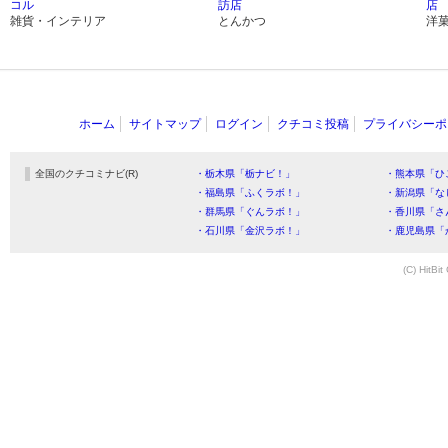
コル
訪店
店
雑貨・インテリア
とんかつ
洋
ホーム
サイトマップ
ログイン
クチコミ投稿
プライバシーポ
全国のクチコミナビ(R)
・栃木県「栃ナビ！」
・熊本県「ひ
・福島県「ふくラボ！」
・新潟県「な
・群馬県「ぐんラボ！」
・香川県「さ
・石川県「金沢ラボ！」
・鹿児島県「
(C) HitBit