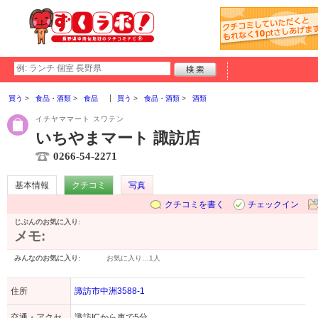
買う
食品・酒類
食品
買う
食品・酒類
酒類
イチヤママート スワテン
いちやまマート 諏訪店
0266-54-2271
基本情報
クチコミ
写真
クチコミを書く
チェックイン
じぶんのお気に入り:
メモ:
みんなのお気に入り:
お気に入り…
1人
住所
諏訪市中洲3588-1
交通・アクセ
諏訪ICから車で5分