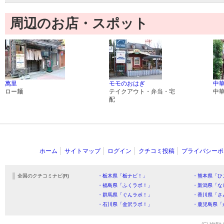
周辺のお店・スポット
萬里
モモのおはぎ
中華
ロー麺
テイクアウト・弁当・宅
中
配
ホーム
サイトマップ
ログイン
クチコミ投稿
プライバシーポ
全国のクチコミナビ(R)
・栃木県「栃ナビ！」
・熊本県「ひ
・福島県「ふくラボ！」
・新潟県「な
・群馬県「ぐんラボ！」
・香川県「さ
・石川県「金沢ラボ！」
・鹿児島県「
(C) HitBit