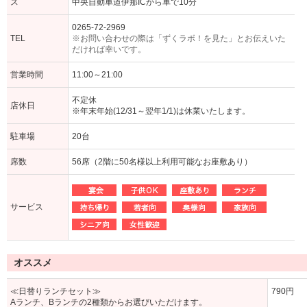
ス
中央自動車道伊那ICから車で10分
0265-72-2969
TEL
※お問い合わせの際は「ずくラボ！を見た」とお伝えいた
だければ幸いです。
営業時間
11:00～21:00
不定休
店休日
※年末年始(12/31～翌年1/1)は休業いたします。
駐車場
20台
席数
56席（2階に50名様以上利用可能なお座敷あり）
サービス
オススメ
≪日替りランチセット≫
790円
Aランチ、Bランチの2種類からお選びいただけます。