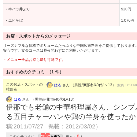
・牛バラ丼ぶり
920円
・エビそば
1,070円
お店・スポットからのメッセージ
リーズナブルな価格でボリュームたっぷりな中国広東料理をご提供しております
安心です。宴会コースは昼夜問わずにご利用いただけます。
・メニュー全品お持ち帰り可能です。
おすすめのクチコミ （
1
件）
このお店・スポットの
はる
さん （男性/伊那市/40代/Lv.13）
(投稿：2011/0
推薦者
はる
さん （男性/伊那市/40代/Lv.13）
伊那でも老舗の中華料理屋さん、シンプ
る五目チャーハンや鶏の半身を使った
稿:2011/07/27 掲載：2012/03/02）
0
このクチコミに