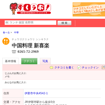
食べる
中華
チュウゴクリョウリ シンキラク
中国料理 新喜楽
0265-72-2969
基本情報
クチコミ
写真
クチコミを書く
チェックイン
じぶんのお気に入り:
メモ:
みんなのお気に入り:
住所
伊那市中央4542-1
交通・アクセ
JR伊那市駅から徒歩5分