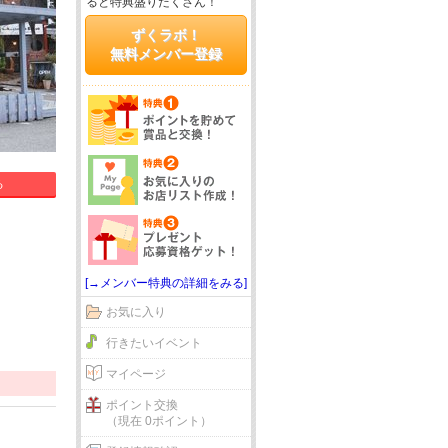
ると特典盛りだくさん！
ずくラボ！
無料メンバー登録
る
[→メンバー特典の詳細をみる]
お気に入り
行きたいイベント
マイページ
ポイント交換
（現在 0ポイント）