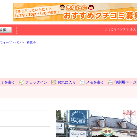
ようこそ！
ゲスト
さん
ウィーツ・パン
和菓子
コミを書く
チェックイン
お気に入り
メモを書く
印刷用ページ