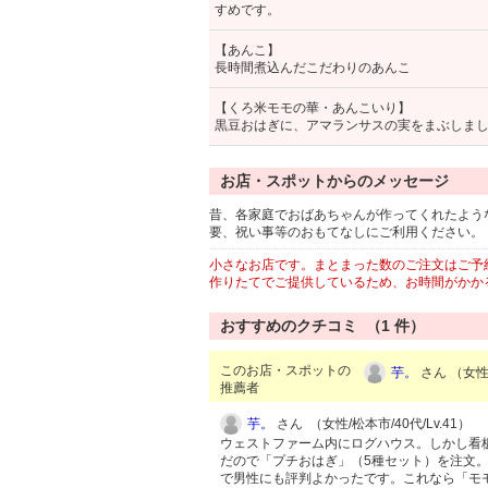
すめです。
【あんこ】
長時間煮込んだこだわりのあんこ
【くろ米モモの華・あんこいり】
黒豆おはぎに、アマランサスの実をまぶしま
お店・スポットからのメッセージ
昔、各家庭でおばあちゃんが作ってくれたよう
要、祝い事等のおもてなしにご利用ください。
小さなお店です。まとまった数のご注文はご予
作りたてでご提供しているため、お時間がかか
おすすめのクチコミ （
1
件）
このお店・スポットの
芋。
さん （女性/
推薦者
芋。
さん （女性/松本市/40代/Lv.41）
ウェストファーム内にログハウス。しかし看
だので「プチおはぎ」（5種セット）を注文
で男性にも評判よかったです。これなら「モ