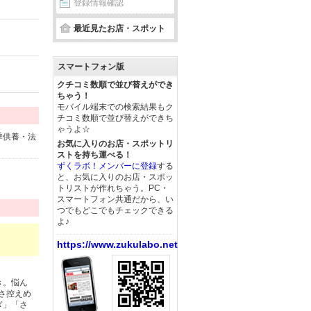
登録情報確認
最近見たお店・スポット
スマートフォン版
クチコミ数順で並び替えができ
ちゃう！
モバイル端末での検索結果もク
チコミ数順で並び替えができち
ゃうよ☆
季供養・法
お気に入りのお店・スポットリ
ストを持ち運べる！
ずくラボ！メンバーに登録
する
と、お気に入りのお店・スポッ
トリストが作れちゃう。PC・
スマートフォン共通だから、い
つでもどこでもチェックできる
よ♪
https://www.zukulabo.net/
き。悩ん
さ控えめ
ぎ」「さ