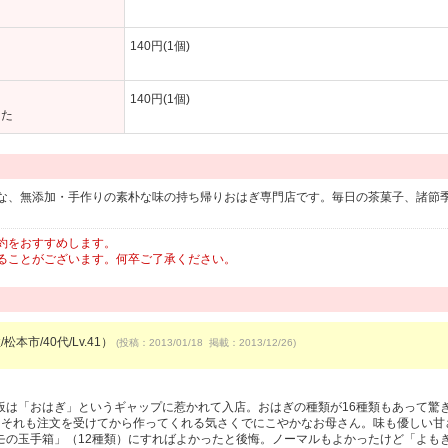
140円(1個)
140円(1個)
した
な、無添加・手作りの素朴な味の持ち帰りおはぎ専門店です。毎日の茶菓子、諸節
約をおすすめします。
ることがございます。何卒ご了承ください。
松本市/40代/Lv.41）
(投稿：2013/01/18 掲載：2013/12/26)
板は「おはぎ」というギャップに惹かれて入店。おはぎの種類が16種類もあって驚
。それも注文を受けてから作ってくれる気さくでにこやかなお母さん。味も優しい甘
モの玉手箱」（12種類）にすればよかったと後悔。ノーマルもよかったけど「よも