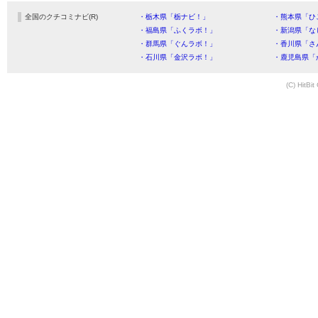
全国のクチコミナビ(R)
・栃木県「栃ナビ！」
・熊本県「ひ
・福島県「ふくラボ！」
・新潟県「な
・群馬県「ぐんラボ！」
・香川県「さ
・石川県「金沢ラボ！」
・鹿児島県「
(C) HitBit