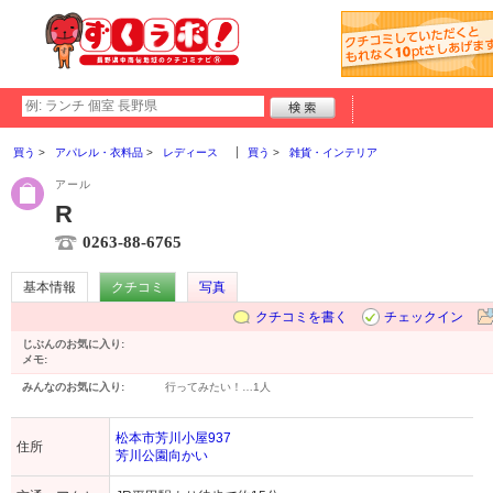
買う
アパレル・衣料品
レディース
買う
雑貨・インテリア
アール
R
0263-88-6765
基本情報
クチコミ
写真
クチコミを書く
チェックイン
じぶんのお気に入り:
メモ:
みんなのお気に入り:
行ってみたい！…
1人
松本市芳川小屋937
住所
芳川公園向かい