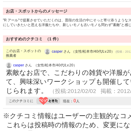
お店・スポットからのメッセージ
"R アール"で提案させていただくのは、普段の生活の中にそっと寄り添うよう
にしていきたいと思える洋服たちや、新しいモノも古いモノも問わず”素敵”と感
おすすめのクチコミ （
1
件）
このお店・スポットの
casper
さん （女性/松本市/40代/Lv.20）
(投稿：2012
推薦者
casper
さん （女性/松本市/40代/Lv.20）
素敵なお店で、こだわりの雑貨や洋服が
て、興味深いワークショップも開催して
じられます。
（投稿:2012/02/02 掲載：2012/
0
このクチコミに
現在：
人
※クチコミ情報はユーザーの主観的なコ
これらは投稿時の情報のため、変更に