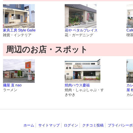
家具工房 Style Galle
花や ペタルプレイス
Caf
雑貨・インテリア
花・ガーデニング
喫
周辺のお店・スポット
麺屋 直 nao
焼肉ハウス慶福
カレ
ラーメン
焼肉・しゃぶしゃぶ・す
屋 
きやき
カ
ホーム
サイトマップ
ログイン
クチコミ投稿
プライバシーポ