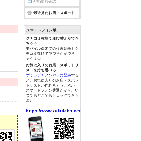
登録情報確認
最近見たお店・スポット
スマートフォン版
クチコミ数順で並び替えができ
ちゃう！
モバイル端末での検索結果もク
チコミ数順で並び替えができち
ゃうよ☆
お気に入りのお店・スポットリ
ストを持ち運べる！
ずくラボ！メンバーに登録
する
と、お気に入りのお店・スポッ
トリストが作れちゃう。PC・
スマートフォン共通だから、い
つでもどこでもチェックできる
よ♪
https://www.zukulabo.net/