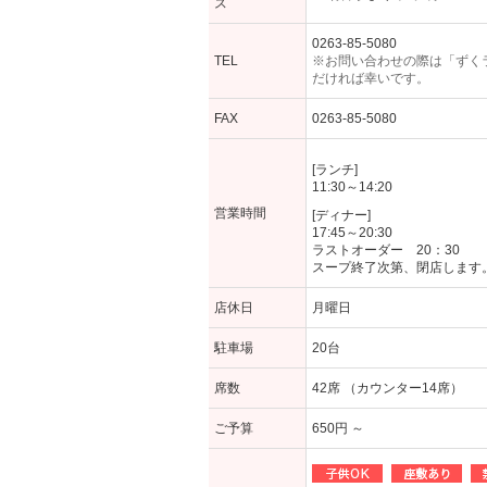
ス
0263-85-5080
TEL
※お問い合わせの際は「ずく
だければ幸いです。
FAX
0263-85-5080
[ランチ]
11:30～14:20
営業時間
[ディナー]
17:45～20:30
ラストオーダー 20：30
スープ終了次第、閉店します
店休日
月曜日
駐車場
20台
席数
42席 （カウンター14席）
ご予算
650円 ～