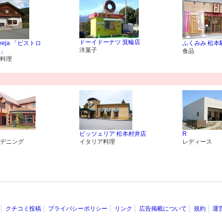
ドーイドーナツ 箕輪店
 Meeja 「ビストロ
ふくみみ 松本
洋菓子
」
食品
料理
ピッツェリア 松本村井店
R
デニング
イタリア料理
レディース
クチコミ投稿
プライバシーポリシー
リンク
広告掲載について
規約
運