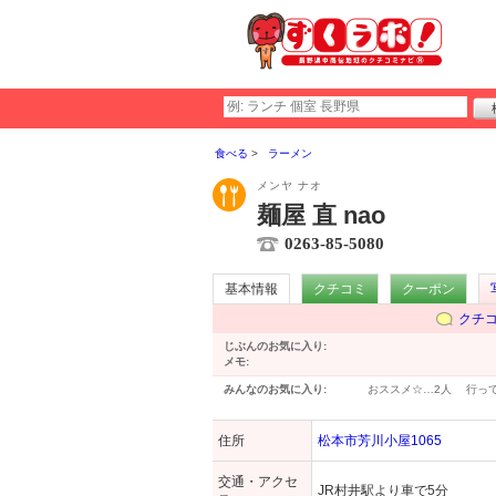
食べる
ラーメン
メンヤ ナオ
麺屋 直 nao
0263-85-5080
基本情報
クチコミ
クーポン
クチ
じぶんのお気に入り:
メモ:
みんなのお気に入り:
おススメ☆…
2人
行っ
住所
松本市芳川小屋1065
交通・アクセ
JR村井駅より車で5分