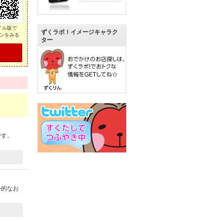
イル版で
ずくラボ！イメージキャラク
ンをみる
ター
です。
心的なお