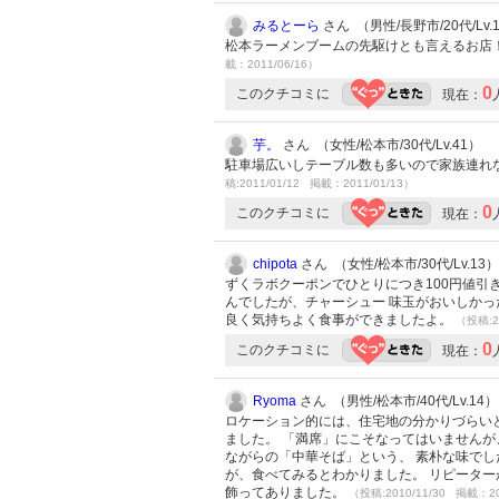
みるとーら
さん （男性/長野市/20代/Lv.
松本ラーメンブームの先駆けとも言えるお店
載：2011/06/16）
0
このクチコミに
現在：
芋。
さん （女性/松本市/30代/Lv.41）
駐車場広いしテーブル数も多いので家族連れ
稿:2011/01/12 掲載：2011/01/13）
0
このクチコミに
現在：
chipota
さん （女性/松本市/30代/Lv.13）
ずくラボクーポンでひとりにつき100円値引
んでしたが、チャーシュー 味玉がおいしかっ
良く気持ちよく食事ができましたよ。
（投稿:2
0
このクチコミに
現在：
Ryoma
さん （男性/松本市/40代/Lv.14）
ロケーション的には、住宅地の分かりづらい
ました。 「満席」にこそなってはいませんが
ながらの「中華そば」という、 素朴な味でし
が、食べてみるとわかりました。 リピーター
飾ってありました。
（投稿:2010/11/30 掲載：20