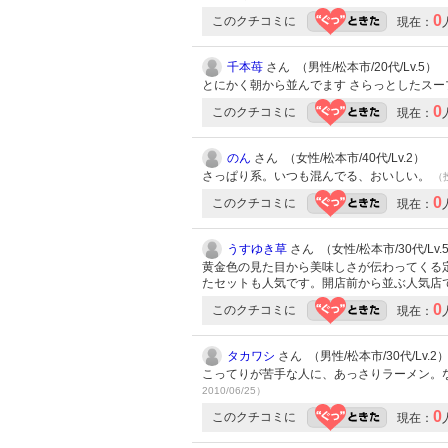
0
このクチコミに
現在：
千本苺
さん （男性/松本市/20代/Lv.5）
とにかく朝から並んでます さらっとしたス
0
このクチコミに
現在：
のん
さん （女性/松本市/40代/Lv.2）
さっぱり系。いつも混んでる、おいしい。
（投
0
このクチコミに
現在：
うすゆき草
さん （女性/松本市/30代/Lv.
黄金色の見た目から美味しさが伝わってくる
たセットも人気です。開店前から並ぶ人気店
0
このクチコミに
現在：
タカワシ
さん （男性/松本市/30代/Lv.2
こってりが苦手な人に、あっさりラーメン。
2010/06/25）
0
このクチコミに
現在：