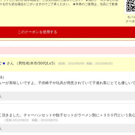
スを打ち切る場合がございますのでご了承ください。 ★本券のご使用は、当店にて飲食
モバ
クーポ
このクーポンを使用する
ぐ★
さん （男性/松本市/30代/Lv.5）
(投稿：2010/05/05 掲載：2010/06/25)
28）
ューが美味しいですよ。子供椅子や玩具が用意されていて子連れ客にとても優しい
人
く頂きました。チャーハンセットや餃子セットがラーメン類に＋３５０円という良
。
（投稿:2012/08/22 掲載：2012/08/23）
人