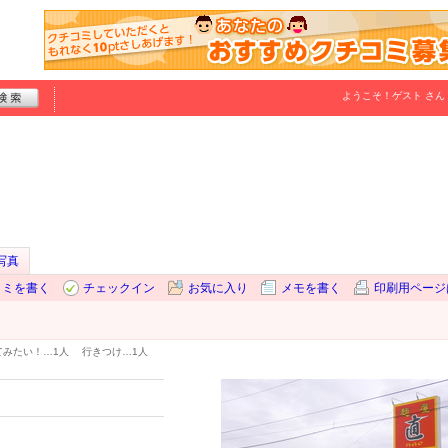
ようこそ！
ゲスト
さん
写真
コミを書く
チェックイン
お気に入り
メモを書く
印刷用ページ
てみたい！…
1人
行きつけ…
1人