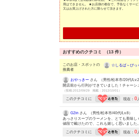
用はできません。 ★お店側の都合で、予告なくサービ
又はお買上げされた方に限らせて頂きます。
おすすめのクチコミ （
13
件）
このお店・スポットの
☆しるば～ぴっ
推薦者
おやっきー
さん （男性/松本市/20代/Lv.
開店前から行列ができていました！チャーシ
（投稿:2012/09/29 掲載：2012/10/01）
0
このクチコミに
現在：
G2in
さん （男性/松本市/40代/Lv.8）
あっさりスープのラーメンを、とても美味し
値段で戴けたので、これも嬉しく思いました
0
このクチコミに
現在：