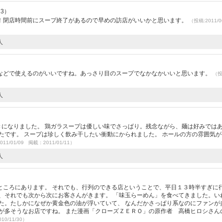
13）
！閉店時間前にスープ終了があるので早めの訪店がいいかと思います。
（投稿:2011/0
人
などで使えるのがいいですね。あっさり目のスープでなかなかいいと思います。
（
人
きになりました。 鶏ガラスープは優しい味でさっぱり。残念ながら、麺は好みでは
たです。 スープは珍しく飲み干したい衝動にかられました。 ホールの方の雰囲気
011/01/09 掲載：2011/01/11）
人
ところにあります。 それでも、行列のできる店ということで、平日１３時半すぎに
、それでも次から次にお客さんがきます。 「味玉らーめん」を食べてきました。い
た。たしかになぜか黄金色の油が浮いていて、 なんだかさっぱり系なのにファンが
が多そうなお店ですね。 また漫画「クローズＺＥＲＯ」の原作者 高橋ヒロシさん
10/11/30）