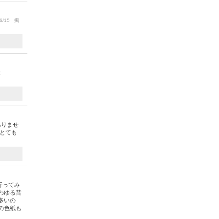
6/15 掲
投
ありませ
がとても
行ってみ
わゆる昔
多いの
の色紙も