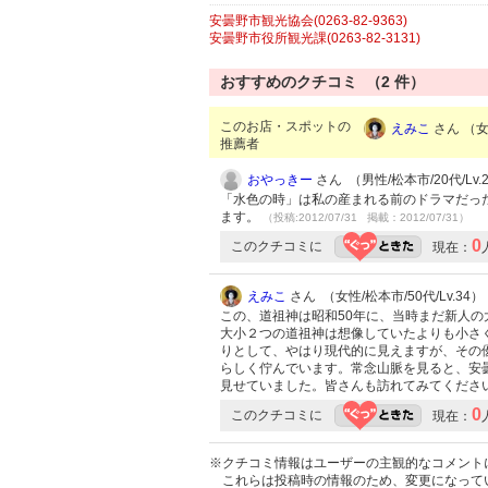
安曇野市観光協会(0263-82-9363)
安曇野市役所観光課(0263-82-3131)
おすすめのクチコミ （
2
件）
このお店・スポットの
えみこ
さん （女性
推薦者
おやっきー
さん （男性/松本市/20代/Lv.
「水色の時」は私の産まれる前のドラマだっ
ます。
（投稿:2012/07/31 掲載：2012/07/31）
0
このクチコミに
現在：
えみこ
さん （女性/松本市/50代/Lv.34）
この、道祖神は昭和50年に、当時まだ新人
大小２つの道祖神は想像していたよりも小さ
りとして、やはり現代的に見えますが、その
らしく佇んでいます。常念山脈を見ると、安
見せていました。皆さんも訪れてみてくださ
0
このクチコミに
現在：
※クチコミ情報はユーザーの主観的なコメント
これらは投稿時の情報のため、変更になって