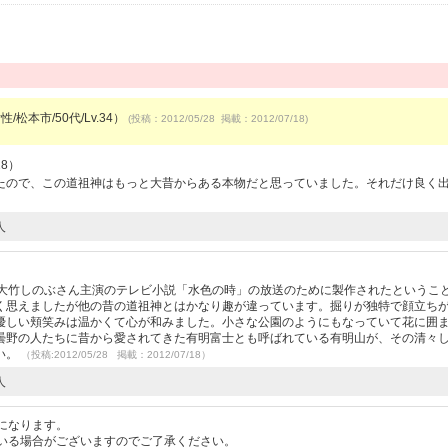
/松本市/50代/Lv.34）
(投稿：2012/05/28 掲載：2012/07/18)
28）
たので、この道祖神はもっと大昔からある本物だと思っていました。それだけ良く
人
の大竹しのぶさん主演のテレビ小説「水色の時」の放送のために製作されたというこ
く思えましたが他の昔の道祖神とはかなり趣が違っています。掘りが独特で顔立ち
優しい頬笑みは温かくて心が和みました。小さな公園のようにもなっていて花に囲
曇野の人たちに昔から愛されてきた有明富士とも呼ばれている有明山が、その清々
い。
（投稿:2012/05/28 掲載：2012/07/18）
人
になります。
いる場合がございますのでご了承ください。