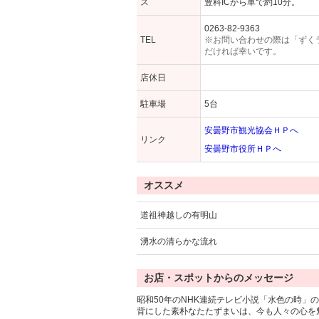
ス
豊科ICから車で約10分。
0263-82-9363
TEL
※お問い合わせの際は「ずく
だければ幸いです。
店休日
駐車場
5台
安曇野市観光協会ＨＰへ
リンク
安曇野市役所ＨＰへ
オススメ
道祖神越しの有明山
湧水の清らかな流れ
お店・スポットからのメッセージ
昭和50年のNHK連続テレビ小説「水色の時
背にした素朴なたたずまいは、今も人々の心を