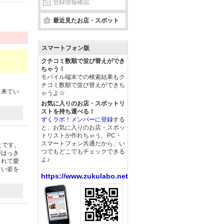
登録情報確認
最近見たお店・スポット
スマートフォン版
クチコミ数順で並び替えができ
ちゃう！
モバイル端末での検索結果もク
チコミ数順で並び替えができち
出来てい
ゃうよ☆
お気に入りのお店・スポットリ
ストを持ち運べる！
ずくラボ！メンバーに登録
する
と、お気に入りのお店・スポッ
トリストが作れちゃう。PC・
スマートフォン共通だから、い
とです。
つでもどこでもチェックできる
がはっき
よ♪
まれて愛
しい姿を
https://www.zukulabo.net/