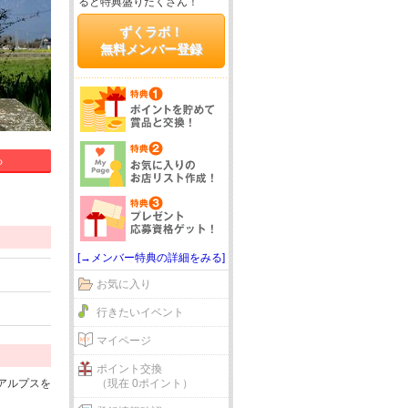
ると特典盛りだくさん！
ずくラボ！
無料メンバー登録
る
[→メンバー特典の詳細をみる]
お気に入り
行きたいイベント
マイページ
ポイント交換
アルプスを
（現在 0ポイント）