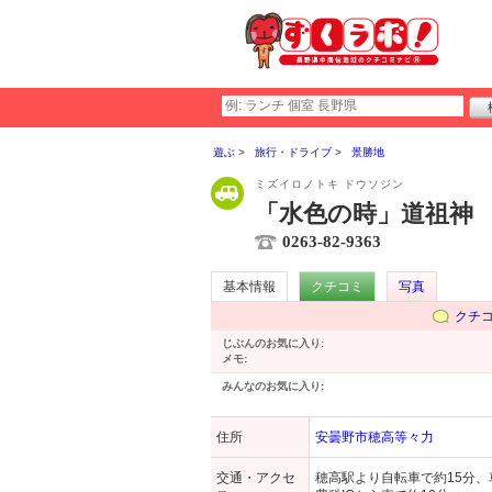
遊ぶ
旅行・ドライブ
景勝地
ミズイロノトキ ドウソジン
「水色の時」道祖神
0263-82-9363
基本情報
クチコミ
写真
クチ
じぶんのお気に入り:
メモ:
みんなのお気に入り:
住所
安曇野市穂高等々力
交通・アクセ
穂高駅より自転車で約15分、