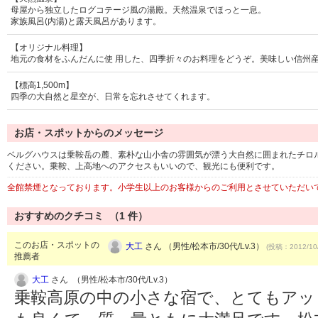
母屋から独立したログコテージ風の湯殿。天然温泉でほっと一息。
家族風呂(内湯)と露天風呂があります。
【オリジナル料理】
地元の食材をふんだんに使 用した、四季折々のお料理をどうぞ。美味しい信州産
【標高1,500m】
四季の大自然と星空が、日常を忘れさせてくれます。
お店・スポットからのメッセージ
ベルグハウスは乗鞍岳の麓、素朴な山小舎の雰囲気が漂う大自然に囲まれたチロ
ください。乗鞍、上高地へのアクセスもいいので、観光にも便利です。
全館禁煙となっております。小学生以上のお客様からのご利用とさせていただい
おすすめのクチコミ （
1
件）
このお店・スポットの
大工
さん （男性/松本市/30代/Lv.3）
(投稿：2012/10
推薦者
大工
さん （男性/松本市/30代/Lv.3）
乗鞍高原の中の小さな宿で、とてもアッ