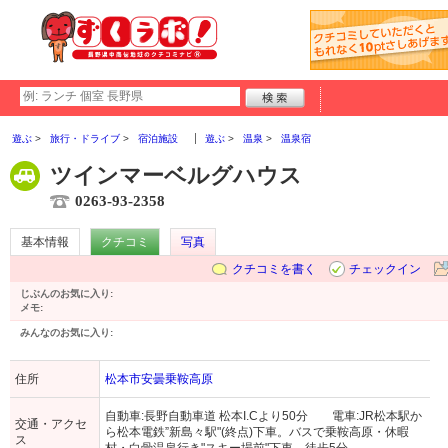
遊ぶ
旅行・ドライブ
宿泊施設
遊ぶ
温泉
温泉宿
ツインマーベルグハウス
0263-93-2358
基本情報
クチコミ
写真
クチコミを書く
チェックイン
じぶんのお気に入り:
メモ:
みんなのお気に入り:
住所
松本市安曇乗鞍高原
自動車:長野自動車道 松本I.Cより50分 電車:JR松本駅か
交通・アクセ
ら松本電鉄”新島々駅"(終点)下車。バスで乗鞍高原・休暇
ス