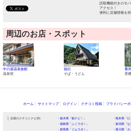
読取機能付きのモバ
アクセス！
便利に店舗情報を持
周辺のお店・スポット
中の湯温泉旅館
福伝
番
温泉宿
そば・うどん
景
ホーム
サイトマップ
ログイン
クチコミ投稿
プライバシーポ
全国のクチコミナビ(R)
・栃木県「栃ナビ！」
・熊本県「ひ
・福島県「ふくラボ！」
・新潟県「な
・群馬県「ぐんラボ！」
・香川県「さ