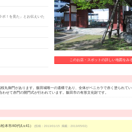
ラボ！を見た」とお伝えいた
このお店・スポットの詳しい地図をみ
城桜丸御門があります。飯田城唯一の遺構であり、全体がベニカラで赤く塗られてい
合わせて赤門の開門式が行われています。飯田市の有形文化財です。
松本市/40代/Lv.41）
(投稿：2013/01/15 掲載：2013/05/02)