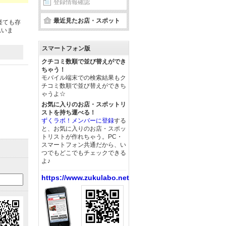
登録情報確認
最近見たお店・スポット
経ても存
思いま
スマートフォン版
クチコミ数順で並び替えができ
ちゃう！
モバイル端末での検索結果もク
チコミ数順で並び替えができち
ゃうよ☆
お気に入りのお店・スポットリ
ストを持ち運べる！
ずくラボ！メンバーに登録
する
と、お気に入りのお店・スポッ
トリストが作れちゃう。PC・
スマートフォン共通だから、い
つでもどこでもチェックできる
よ♪
https://www.zukulabo.net/