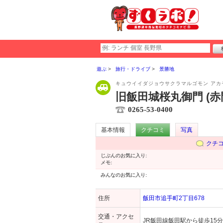
遊ぶ
旅行・ドライブ
景勝地
キュウイイダジョウサクラマルゴモン アカ
旧飯田城桜丸御門 (赤
0265-53-0400
基本情報
クチコミ
写真
クチ
じぶんのお気に入り:
メモ:
みんなのお気に入り:
住所
飯田市追手町2丁目678
交通・アクセ
JR飯田線飯田駅から徒歩15分