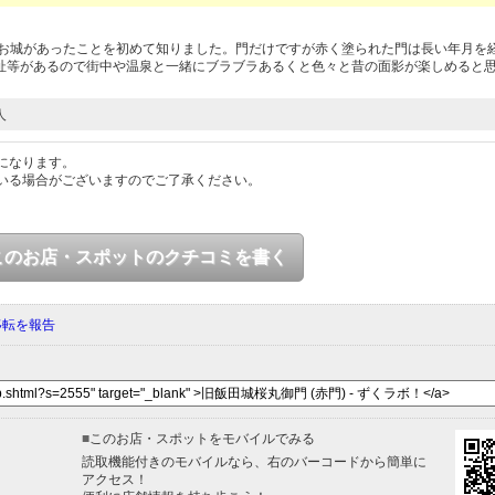
にお城があったことを初めて知りました。門だけですが赤く塗られた門は長い年月を
址等があるので街中や温泉と一緒にブラブラあるくと色々と昔の面影が楽しめると
人
になります。
いる場合がございますのでご了承ください。
このお店・スポットのクチコミを書く
移転を報告
■
このお店・スポットをモバイルでみる
読取機能付きのモバイルなら、右のバーコードから簡単に
アクセス！