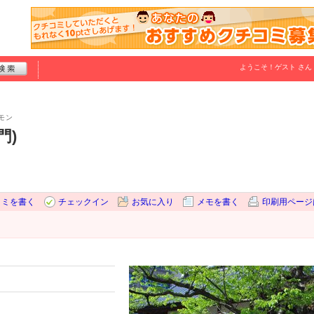
ようこそ！
ゲスト
さん
モン
門)
コミを書く
チェックイン
お気に入り
メモを書く
印刷用ページ