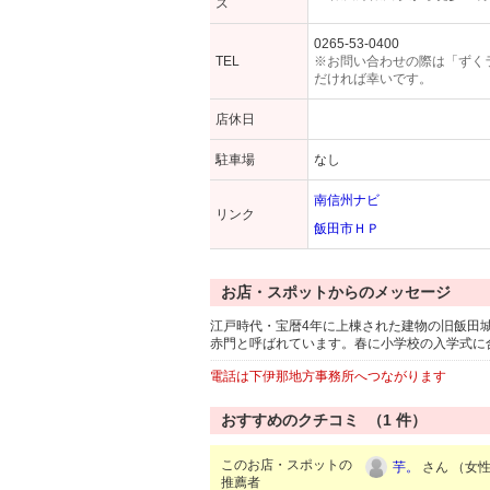
ス
0265-53-0400
TEL
※お問い合わせの際は「ずく
だければ幸いです。
店休日
駐車場
なし
南信州ナビ
リンク
飯田市ＨＰ
お店・スポットからのメッセージ
江戸時代・宝暦4年に上棟された建物の旧飯田
赤門と呼ばれています。春に小学校の入学式に
電話は下伊那地方事務所へつながります
おすすめのクチコミ （
1
件）
このお店・スポットの
芋。
さん （女性/
推薦者