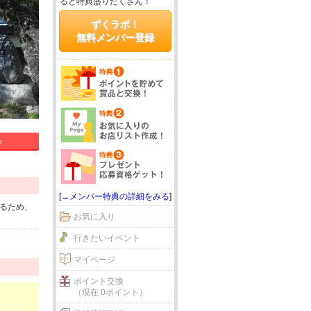
ると特典盛りだくさん！
ずくラボ！
無料メンバー登録
る
[→メンバー特典の詳細をみる]
るため、
お気に入り
行きたいイベント
マイページ
ポイント交換
（現在 0ポイント）