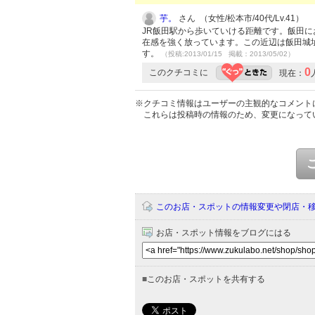
芋。
さん （女性/松本市/40代/Lv.41）
JR飯田駅から歩いていける距離です。飯田
在感を強く放っています。この近辺は飯田城
す。
（投稿:2013/01/15 掲載：2013/05/02）
0
このクチコミに
現在：
※クチコミ情報はユーザーの主観的なコメント
これらは投稿時の情報のため、変更になって
このお店・スポットの情報変更や閉店・
お店・スポット情報をブログにはる
■
このお店・スポットを共有する